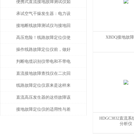
便携式直流接地故障测试仪如
何避免误操作风险？
承试空气干燥发生器：电力设
备绝缘维护的守护者
接地断线故障测试仪与接地回
路连续性检测技术解析
XBDQ接地故
高压危险！线路故障定位仪使
用前必须完成验电与接地
操作线路故障定位仪前，做好
攻略了吗
判断电缆识别仪带电和不带电
电缆问题解决方案是怎样的？
直流接地故障查找仪在二次回
路排查中的高效应用
线路故障定位仪原来是这样来
定位的
直流高压发生器的这些故障该
如何检查与处理
接地故障定位仪的适用性与差
HDGC3832直流
异分析
分析仪