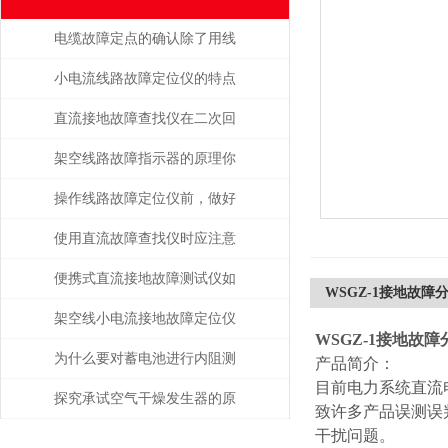
电缆故障定点的确认除了用线
路故障定位仪，还有这些方法!
小电流线路故障定位仪的特点
有这些
直流接地故障查找仪在二次回
路排查中的高效应用
架空线路故障指示器的原理你
都知道吗
操作线路故障定位仪前，做好
攻略了吗
使用直流故障查找仪时应注意
的安全事项
便携式直流接地故障测试仪如
WSGZ-1接地故障
何避免误操作风险？
架空线小电流接地故障定位仪
WSGZ-1接地故
是如何进行故障定位的？
为什么要对蓄电池进行内阻测
产品简介：
目前电力系统直流
试？
探究承试空气干燥发生器的原
致许多产品误测误
干扰问题。
理与应用