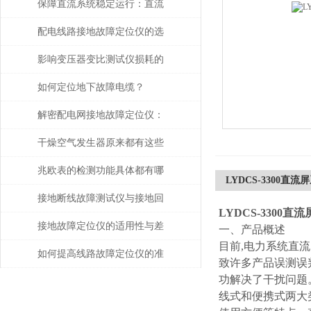
保障直流系统稳定运行：直流
接地故障测试仪的运维应用价
配电线路接地故障定位仪的选
值
购要领
影响变压器变比测试仪损耗的
主要因素是什么？
如何定位地下故障电缆？
解密配电网接地故障定位仪：
提高安全性和可靠性
干燥空气发生器原来都有这些
性能和特点
兆欧表的检测功能具体都有哪
LYDCS-3300直
些？
接地断线故障测试仪与接地回
LYDCS-3300
路连续性检测技术解析
接地故障定位仪的适用性与差
一、产品概述
目前,电力系统直
异分析
如何提高线路故障定位仪的准
致许多产品误测误
功解决了干扰问题
确性？
线式和便携式两大