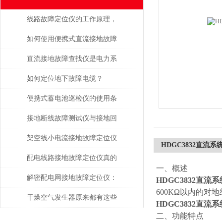
线路故障定位仪的工作原理，
现在看到还不算晚
如何使用便携式直流接地故障
测试仪进行现场测试
直流接地故障查找仪是电力系
统维护的得力助手
如何定位地下故障电缆？
便携式蓄电池巡检仪的使用条
件是怎样的？
接地断线故障测试仪与接地回
路连续性检测技术解析
架空线小电流接地故障定位仪
HDGC3832直流
是如何进行故障定位的？
配电线路接地故障定位仪真的
一、概述
有传说中的那么好吗？一起来
解密配电网接地故障定位仪：
HDGC3832直
600KΩ以内的
看看
提高安全性和可靠性
干燥空气发生器原来都有这些
HDGC3832直
二、功能特点
性能和特点