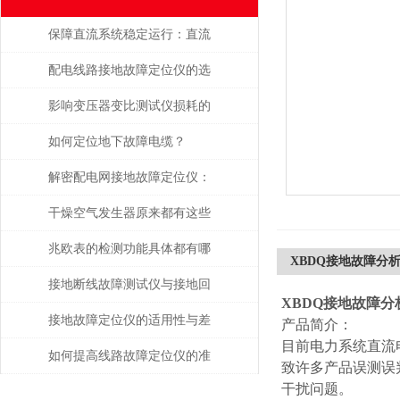
保障直流系统稳定运行：直流
接地故障测试仪的运维应用价
配电线路接地故障定位仪的选
值
购要领
影响变压器变比测试仪损耗的
主要因素是什么？
如何定位地下故障电缆？
解密配电网接地故障定位仪：
提高安全性和可靠性
干燥空气发生器原来都有这些
性能和特点
兆欧表的检测功能具体都有哪
XBDQ接地故障分
些？
接地断线故障测试仪与接地回
XBDQ接地故障分
路连续性检测技术解析
接地故障定位仪的适用性与差
产品简介：
目前电力系统直流
异分析
如何提高线路故障定位仪的准
致许多产品误测误
干扰问题。
确性？