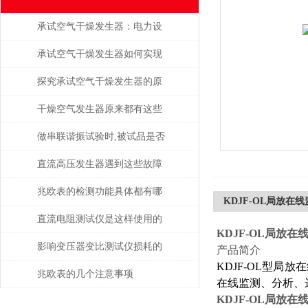
承试空气干燥发生器：电力设
备绝缘维护的守护者
承试空气干燥发生器如何实现
自动化控制？
探究承试空气干燥发生器的原
理与应用
干燥空气发生器原来都有这些
性能和特点
做串联谐振试验时,被试品是否
被击穿该如何判断？
直流高压发生器遇到这些故障
该如何处理？
兆欧表的检测功能具体都有哪
KDJF-OL局放在
些？
直流电阻测试仪是这样使用的
KDJF-OL局放在
吗？
影响变压器变比测试仪损耗的
产品简介
KDJF-OL型局
主要因素是什么？
兆欧表的几个注意事项
在线监测、分析、
KDJF-OL局放在