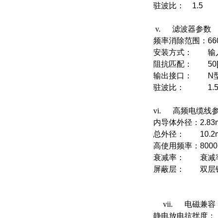
驻波比：
1.5
v. 滤波器参数
频率消除范围：
安装方式：
输
阻抗匹配：
50
输出接口：
N
驻波比：
1.
vi. 高频电缆线
内导体外径：
2.8
总外径：
10.
高使用频率：
800
衰减率：
衰
屏蔽层：
双层
vii. 电磁兼容
静电放电抗扰度：