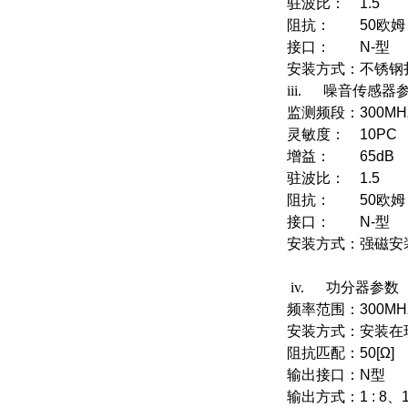
驻波比：
1.5
阻抗：
50欧姆
接口：
N-型
安装方式：
不锈钢
iii. 噪音传感器
监测频段：
3
灵敏度：
10PC
增益：
65dB
驻波比：
1.5
阻抗：
50欧姆
接口：
N-型
安装方式：
强磁安
iv. 功分器参数
频率范围：
300MH
安装方式：
安
阻抗匹配：
50[Ω]
输出接口：
N型
输出方式：
1 : 8、1