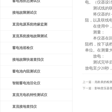
蓄电池状态测试仪
电。（仪器设
测试线的联
接地故障测试仪
将仪器的I＋
阻，以及联线电
直流电源系统绝缘监测
在使用中，如
测量：
装置
直流系统接地故障测试
本仪器在回路未
阻档，按下该
仪
蓄电池巡检仪
单位。在测量
放电：
接地故障快速查找仪
测试完毕后可
放电至少20秒
蓄电池内阻测试仪
上一篇：
兆欧表的检
智能蓄电池活化仪
下一篇：
影响变压器
直流充电机特性测试仪
直流接地查找仪