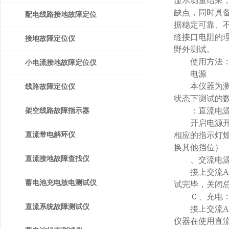
显示测量结果，
缺点，同时具
配电线路接地故障定位
据稳定可靠、
缝接口电阻的
仪
接地故障定位仪
野外测试。
使用方法
小电流接地故障定位仪
电源
本仪器为测试提
线路故障定位仪
状态下测试的
：直流电源
架空线路故障指示器
开启电源开关
直流带电解环仪
相应的指示灯
换其他挡位）
直流接地故障查找仪
、交流电源
接上交流AC
蓄电池充电放电测试仪
试完毕，关闭总
Ｃ、充电
直流系统故障测试仪
接上交流AC
仪器在使用直