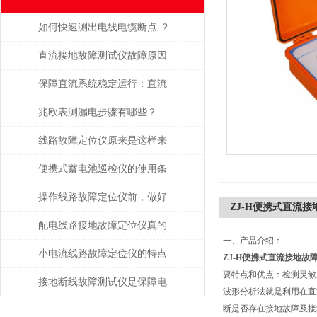
如何快速测出电线电缆断点 ？
直流接地故障测试仪故障原因
分析
保障直流系统稳定运行：直流
接地故障测试仪的运维应用价
兆欧表测漏电步骤有哪些？
值
线路故障定位仪原来是这样来
定位的
便携式蓄电池巡检仪的使用条
件是怎样的？
操作线路故障定位仪前，做好
ZJ-H便携式直流
攻略了吗
配电线路接地故障定位仪真的
一、产品介绍：
有传说中的那么好吗？一起来
小电流线路故障定位仪的特点
ZJ-H便携式直流接地故
要特点和优点：检测灵敏
看看
有这些
接地断线故障测试仪是保障电
波形分析法就是利用在直
断是否存在接地故障及接
力系统安全运行的重要工具