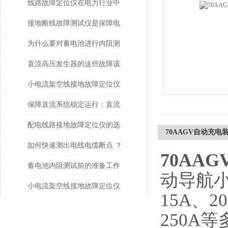
线路故障定位仪在电力行业中
的重要性和广泛应用
接地断线故障测试仪是保障电
力系统安全运行的重要工具
为什么要对蓄电池进行内阻测
试？
直流高压发生器的这些故障该
如何检查与处理
小电流架空线接地故障定位仪
提高了整个电力系统的稳定性
保障直流系统稳定运行：直流
和可靠性
接地故障测试仪的运维应用价
配电线路接地故障定位仪的选
70AAGV自动充
值
购要领
如何快速测出电线电缆断点 ？
70AA
蓄电池内阻测试前的准备工作
动导航
都有哪些？
小电流架空线接地故障定位仪
15A、2
如何提升抢修效率
250A