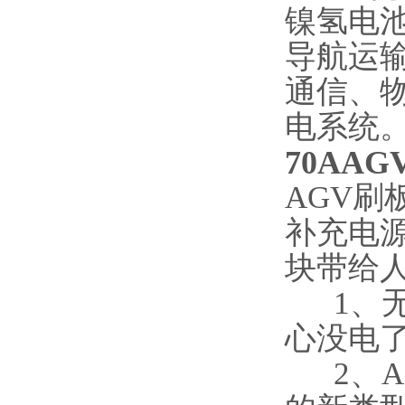
镍氢电
导航运
通信、
电系统
70AA
AGV刷
补充电
块带给
1、无
心没电
2、A