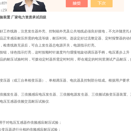
≤85%RH
≤2500米
验装置 厂家电力资质承试四级
接好工作线路，注意发生器外壳、控制箱外壳及公共地线必须良好接地，不允许随意扎
试品正常感应耐压所需的电流等级，耐压时间。选设定好过流整定器、定时报警器的动
毕，检查线路无误后，可合上发生器总电源开关，电源指示灯亮。
动按钮，绿色指示灯亮，这时按顺时针速度均匀缓慢地旋动调压器手柄，电压逐步上
产品的耐压试验时间，可拨动定时器所需定时时间，即在规定的时间里测试产品耐压
变压器（或三台单相变压器）、单相调压器、电抗器及控制部分组成。根据用户要求
倍频发生器、三倍频感应电压发生器、三倍频电源发生器、三倍频试验变压器装置、
电压互感器倍频交流耐压试验仪.
：
用于对电压互感器作倍频感应耐压试验；
力变压器进行分相的倍频感应耐压试验；