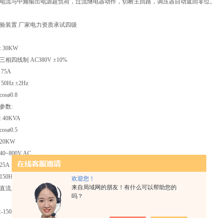
电流与中频输出电源超负荷，过流继电器动作，切断主回路，调压器自动返回零位。
验装置 厂家电力资质承试四级
 30KW
相四线制 AC380V ±10%
75A
0Hz ±2Hz
sø0.8
参数:
40KVA
sø0.5
20KW
0~800V AC
25A
0Hz ±2Hz
欢迎您！
来自局域网的朋友！有什么可以帮助您的
:直流励磁调节
吗？
50C –45 0C