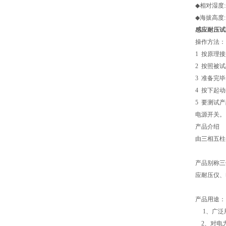
◆相对湿度:
◆海拔高度: 
感应耐压试
操作方法：
1 按原理
2 按照被
3 准备完
4 按下起
5 要测试
电源开关。
产品介绍
由三相五柱
产品别称三
应耐压仪、
产品用途
1、广泛
2、对电