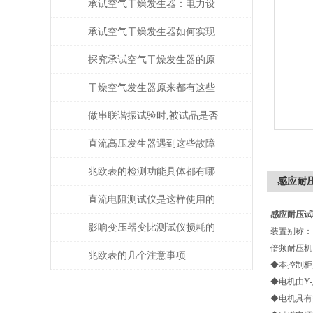
承试空气干燥发生器：电力设
备绝缘维护的守护者
承试空气干燥发生器如何实现
自动化控制？
探究承试空气干燥发生器的原
理与应用
干燥空气发生器原来都有这些
性能和特点
做串联谐振试验时,被试品是否
被击穿该如何判断？
直流高压发生器遇到这些故障
该如何处理？
兆欧表的检测功能具体都有哪
感应耐
些？
直流电阻测试仪是这样使用的
感应耐压试
吗？
影响变压器变比测试仪损耗的
装置别称：
倍频耐压机
主要因素是什么？
兆欧表的几个注意事项
◆本控制柜
◆电机由Y
◆电机具有