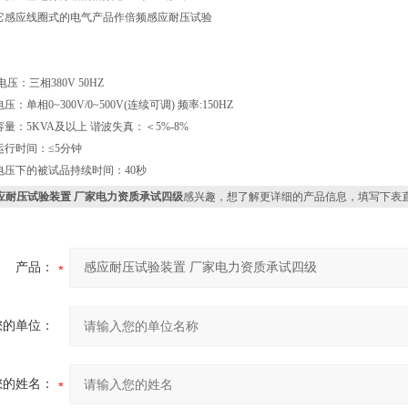
它感应线圈式的电气产品作倍频感应耐压试验
：
：三相380V 50HZ
单相0~300V/0~500V(连续可调) 频率:150HZ
量：5KVA及以上 谐波失真：＜5%-8%
行时间：≤5分钟
压下的被试品持续时间：40秒
应耐压试验装置 厂家电力资质承试四级
感兴趣，想了解更详细的产品信息，填写下表
产品：
您的单位：
您的姓名：