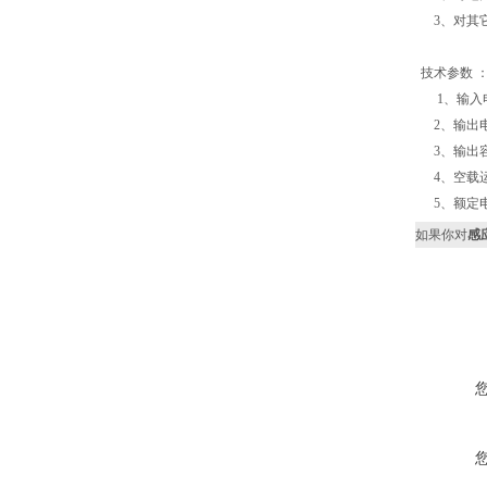
3、对其
技术参数 
1、输入电压
2、输出电压：
3、输出容
4、空载运
5、额定电
如果你对
感