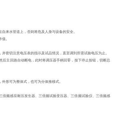
在自来水管道上，否则将危及人身与设备的安全。
作值。
升，并密切注意电压表的指示及试品情况，直至调到所需试验电压为止。
，然后主回路自动断电，此时将调压器手柄回零，按下停止按钮，切断总
，外形可为整体式，也可为分体推移式。
三倍频感应耐压发生器、三倍频试验变压器、三倍频试验仪、三倍频感