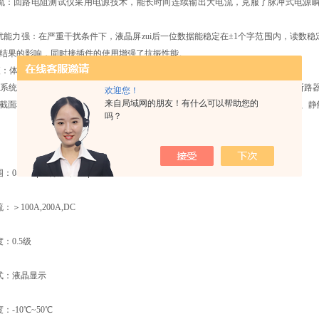
电流：回路电阻测试仪采用电源技术，能长时间连续输出大电流，克服了脉冲式电源
扰能力强：在严重干扰条件下，液晶屏zui后一位数据能稳定在±1个字范围内，读数稳
结果的影响，同时接插件的使用增强了抗振性能。
方便：体积小、重量轻。
系统中普遍采用常规的QJ44型双臂直流电桥测量变压器线圈的直流电阻、高压断路
欢迎您！
来自局域网的朋友！有什么可以帮助您的
截面积减少的缺陷。在测量高压开关导电回路的回路电阻时，由于受到油膜和动、静
吗？
0-1999μΩ 分辨率：1μΩ
＞100A,200A,DC
：0.5级
式：液晶显示
：-10℃~50℃