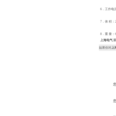
6．工作电流
7．体 积：29
8．重 量：6
上海电气 
如果你对
上