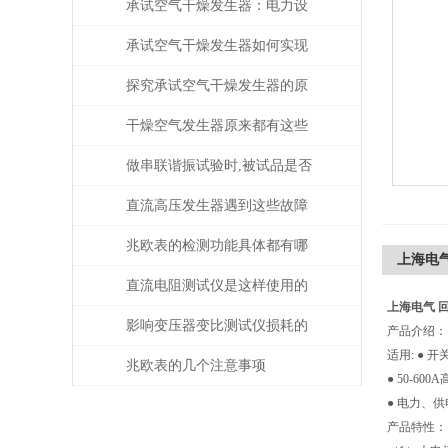
承试空气干燥发生器：电力设
备绝缘维护的守护者
承试空气干燥发生器如何实现
自动化控制？
探究承试空气干燥发生器的原
理与应用
干燥空气发生器原来都有这些
性能和特点
做串联谐振试验时,被试品是否
被击穿该如何判断？
直流高压发生器遇到这些故障
该如何处理？
兆欧表的检测功能具体都有哪
上海电
些？
直流电阻测试仪是这样使用的
上海电气 
吗？
影响变压器变比测试仪损耗的
产品介绍：
适用: ●
主要因素是什么？
兆欧表的几个注意事项
● 50-6
● 电力、
产品特性：