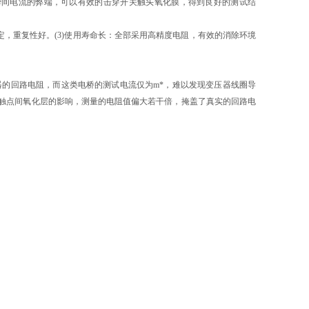
瞬间电流的弊端，可以有效的击穿开关触头氧化膜，得到良好的测试结
定，重复性好。(3)使用寿命长：全部采用高精度电阻，有效的消除环境
器的回路电阻，而这类电桥的测试电流仅为m*，难以发现变压器线圈导
触点间氧化层的影响，测量的电阻值偏大若干倍，掩盖了真实的回路电