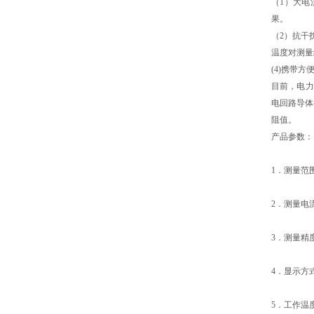
（1）大
果。
（2）抗干
温度对测量
(4)携带
目前，电力
电回路导体
阻值。
产品参数：
1．测量范围：
2．测量电流：
3．测量精度
4．显示方
5．工作温度