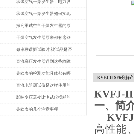
承试空气干燥发生器：电力设
备绝缘维护的守护者
承试空气干燥发生器如何实现
自动化控制？
探究承试空气干燥发生器的原
理与应用
干燥空气发生器原来都有这些
性能和特点
做串联谐振试验时,被试品是否
被击穿该如何判断？
直流高压发生器遇到这些故障
该如何处理？
兆欧表的检测功能具体都有哪
KVFJ-II SF6分
些？
直流电阻测试仪是这样使用的
KVFJ-
吗？
影响变压器变比测试仪损耗的
一、简
主要因素是什么？
兆欧表的几个注意事项
KVF
高性能