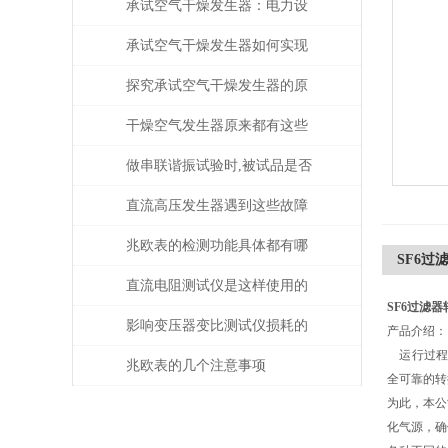
承试空气干燥发生器：电力设
备绝缘维护的守护者
承试空气干燥发生器如何实现
自动化控制？
探究承试空气干燥发生器的原
理与应用
干燥空气发生器原来都有这些
性能和特点
做串联谐振试验时,被试品是否
被击穿该如何判断？
直流高压发生器遇到这些故障
该如何处理？
兆欧表的检测功能具体都有哪
SF6过
些？
直流电阻测试仪是这样使用的
SF6过滤
吗？
影响变压器变比测试仪损耗的
产品介绍：
运行过程中
主要因素是什么？
兆欧表的几个注意事项
全可靠的转
为此，本公
化气源，确