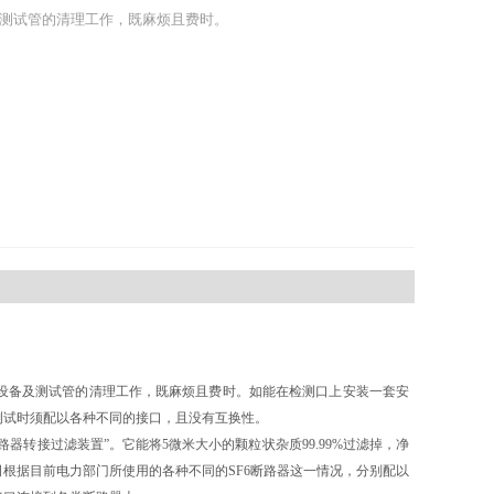
测试管的清理工作，既麻烦且费时。
设备及测试管的清理工作，既麻烦且费时。如能在检测口上安装一套安
测试时须配以各种不同的接口，且没有互换性。
路器转接过滤装置”。它能将5微米大小的颗粒状杂质99.99%过滤掉，净
司根据目前电力部门所使用的各种不同的SF6断路器这一情况，分别配以