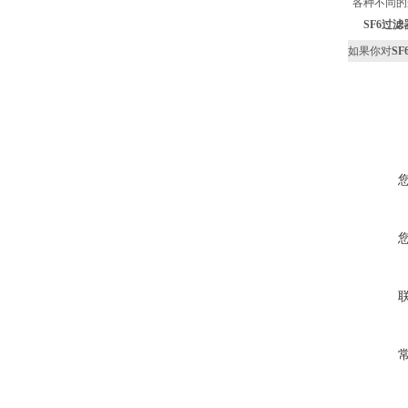
各种不同的
SF6过
如果你对
S