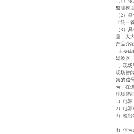
（1）
监测模
（2）
上统一
（3）
量，大
产品介
主要由
滤波器
1、现场
现场智
集的信
号，在
现场智
1）电源
2）电源F
3）检出
4）信号