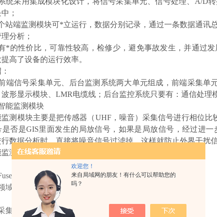
该系统采用集成模块化设计，将信号采集单元、信号处理、A/D
块中；
每个站端监测模块可*立运行，数据分别记录，通过一条数据通讯
管理分析；
具有*的性价比，可靠性较高，检修少，避免事故发生，并通过
大提高了设备的运行效率。
绍：
前端信号采集单元、后台监测系统两大单元组成，前端采集单元
、波形显示模块、LMR电缆线；后台监控系统只要有：通信处理
智能监测模块
能监测模块主要是把传感器（UHF，噪音）采集信号进行相位比
号是否是GIS里面发生的局放信号，如果是局放信号，经过进
进行数据分析时，直接将噪音信号过滤掉，这样就防止外界干扰
能监测模块主要参数：
欢迎您！
来自局域网的朋友！有什么可以帮助您的
use容量
250V/3A用
吗？
领域
包括500~1500MHz领域UHF频
宽
采集通道
2个