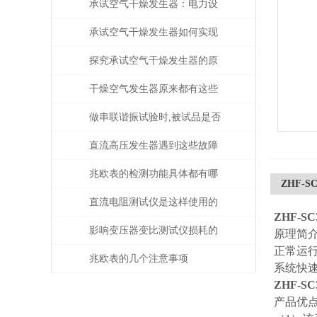
承试空气干燥发生器：电力设
备绝缘维护的守护者
承试空气干燥发生器如何实现
自动化控制？
探究承试空气干燥发生器的原
理与应用
干燥空气发生器原来都有这些
性能和特点
做串联谐振试验时,被试品是否
被击穿该如何判断？
直流高压发生器遇到这些故障
该如何处理？
兆欧表的检测功能具体都有哪
ZHF-
些？
直流电阻测试仪是这样使用的
ZHF-S
吗？
影响变压器变比测试仪损耗的
原理简
正常运行
主要因素是什么？
兆欧表的几个注意事项
系统快
ZHF-S
产品优