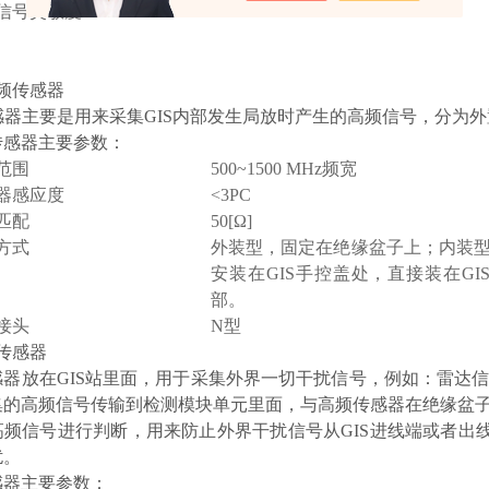
信号灵敏度
<5PC
频传感器
感器主要是用来采集GIS内部发生局放时产生的高频信号，分为外
传感器主要参数：
范围
500~1500 MHz频宽
器感应度
<3PC
匹配
50[Ω]
方式
外装型，固定在绝缘盆子上；内装
安装在GIS手控盖处，直接装在GI
部。
接头
N型
传感器
感器放在GIS站里面，用于采集外界一切干扰信号，例如：雷达
集的高频信号传输到检测模块单元里面，与高频传感器在绝缘盆
高频信号进行判断，用来防止外界干扰信号从GIS进线端或者出
扰。
感器主要参数：