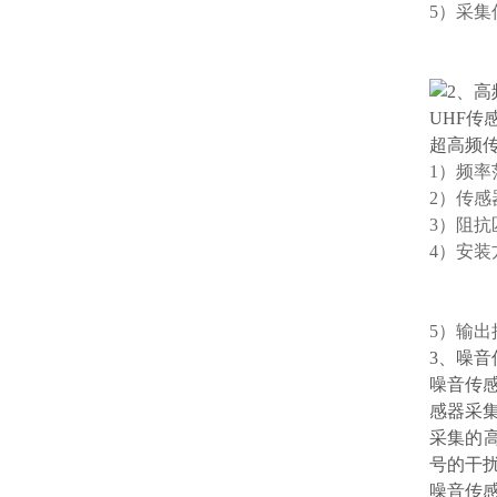
5）采集
2、高
UHF传
超高频
1）频率
2）传感
3）阻抗
4）安装
5）输出
3、噪音
噪音传
感器采
采集的
号的干
噪音传