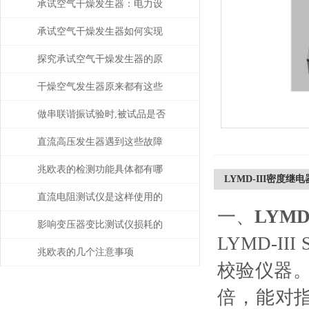
承试空气干燥发生器：电力设
备绝缘维护的守护者
承试空气干燥发生器如何实现
自动化控制？
探究承试空气干燥发生器的原
理与应用
干燥空气发生器原来都有这些
性能和特点
做串联谐振试验时,被试品是否
被击穿该如何判断？
直流高压发生器遇到这些故障
该如何处理？
兆欧表的检测功能具体都有哪
LYMD-III密度继
些？
直流电阻测试仪是这样使用的
一、
LYM
吗？
影响变压器变比测试仪损耗的
LYMD-I
主要因素是什么？
兆欧表的几个注意事项
校验仪器
倍，能对