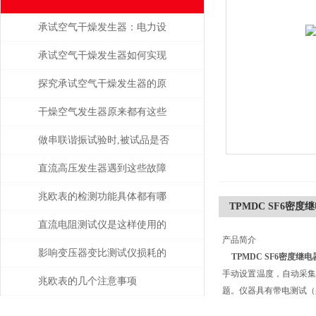
承试空气干燥发生器：电力设
备绝缘维护的守护者
承试空气干燥发生器如何实现
自动化控制？
探究承试空气干燥发生器的原
理与应用
干燥空气发生器原来都有这些
性能和特点
做串联谐振试验时,被试品是否
被击穿该如何判断？
直流高压发生器遇到这些故障
该如何处理？
兆欧表的检测功能具体都有哪
TPMDC SF6密
些？
直流电阻测试仪是这样使用的
产品简介
吗？
影响变压器变比测试仪损耗的
TPMDC SF6密度继
手动设置温度，自动采集
主要因素是什么？
兆欧表的几个注意事项
题。仪器具有带电测试（采