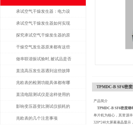
承试空气干燥发生器：电力设
备绝缘维护的守护者
承试空气干燥发生器如何实现
自动化控制？
探究承试空气干燥发生器的原
理与应用
干燥空气发生器原来都有这些
性能和特点
做串联谐振试验时,被试品是否
被击穿该如何判断？
直流高压发生器遇到这些故障
该如何处理？
兆欧表的检测功能具体都有哪
TPMDC-B SF6
些？
直流电阻测试仪是这样使用的
产品简介
吗？
影响变压器变比测试仪损耗的
TPMDC-B SF6密度
单片机为核心，其资源丰
主要因素是什么？
兆欧表的几个注意事项
320*240大屏幕液晶