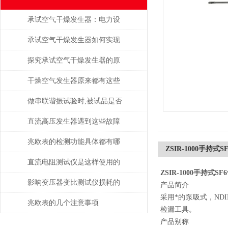
承试空气干燥发生器：电力设
备绝缘维护的守护者
承试空气干燥发生器如何实现
自动化控制？
探究承试空气干燥发生器的原
理与应用
干燥空气发生器原来都有这些
性能和特点
做串联谐振试验时,被试品是否
被击穿该如何判断？
直流高压发生器遇到这些故障
该如何处理？
兆欧表的检测功能具体都有哪
ZSIR-1000手持
些？
直流电阻测试仪是这样使用的
ZSIR-1000手持式
吗？
影响变压器变比测试仪损耗的
产品简介
采用*的泵吸式，ND
主要因素是什么？
兆欧表的几个注意事项
检漏工具。
产品别称