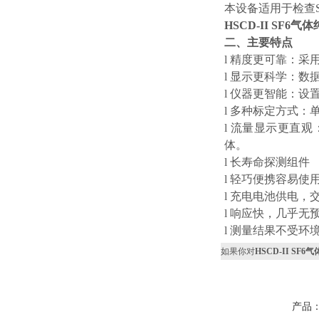
本设备适用于检查S
HSCD-II SF6
二、主要特点
l 精度更可靠：
l 显示更科学：
l 仪器更智能：设
l 多种标定方式
l 流量显示更直
体。
l 长寿命探测组件
l 轻巧便携容易使
l 充电电池供电，
l 响应快，几乎无
l 测量结果不受环
如果你对
HSCD-II SF
产品