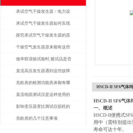
承试空气干燥发生器：电力设
备绝缘维护的守护者
承试空气干燥发生器如何实现
自动化控制？
探究承试空气干燥发生器的原
理与应用
干燥空气发生器原来都有这些
性能和特点
做串联谐振试验时,被试品是否
被击穿该如何判断？
直流高压发生器遇到这些故障
该如何处理？
兆欧表的检测功能具体都有哪
HSCD-II SF6气
些？
直流电阻测试仪是这样使用的
HSCD-II SF6
吗？
影响变压器变比测试仪损耗的
一、
概述
HSCD-II便携
主要因素是什么？
兆欧表的几个注意事项
用中（需特别提出
寿命可达十年。