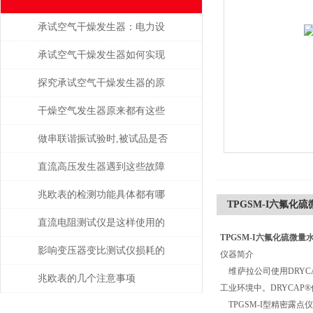
承试空气干燥发生器：电力设
备绝缘维护的守护者
承试空气干燥发生器如何实现
自动化控制？
探究承试空气干燥发生器的原
理与应用
干燥空气发生器原来都有这些
性能和特点
做串联谐振试验时,被试品是否
被击穿该如何判断？
直流高压发生器遇到这些故障
该如何处理？
兆欧表的检测功能具体都有哪
TPGSM-I六氟化
些？
直流电阻测试仪是这样使用的
TPGSM-I六氟化硫微量
吗？
影响变压器变比测试仪损耗的
仪器简介
维萨拉公司使用DRYC
主要因素是什么？
兆欧表的几个注意事项
工业环境中。DRYCA
TPGSM-I型精密露