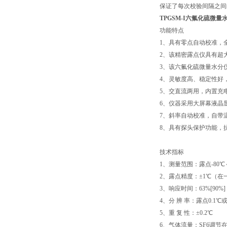
保证了每次校验间隔之间
TPGSM-I六氟化硫微量
功能特点
1、具有零点自动校准，
2、该精密露点仪具有超
3、该六氟化硫微量水分
4、灵敏度高、稳定性好
5、交直流两用，内置充
6、仪器采用大屏幕液晶
7、斜率自动校准，自带
8、具有探头保护功能，
技术指标
1、测量范围：露点-80℃
2、露点精度：±1℃（
3、响应时间：63%[90%]，+20
4、分 辨 率：露点0.1℃或0
5、重 复 性：±0.2℃
6、气体流量：SF6调节在0.5