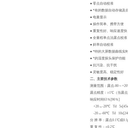
● 零点自动校准
● *有的数据自动存储及
● 电量显示
● 操作简单、携带方便
● 重复性好、响应速度快
● 全量程单点法露点校准
● 斜率自动校准
● *特的大屏数据曲线实
● *的湿度探头保护功能
● 抗污染、抗干扰
● 灵敏度高、稳定性好
二、主要技术参数
测量范围：露点-80～+2
露点精度：±1℃（当露
响应时间63％[90％]
+20→-20℃ Td 5s[45
-20→-60℃ Td 10s[240
分 辨 率：露点0.1℃或0.1
重 复 性：±0.2℃