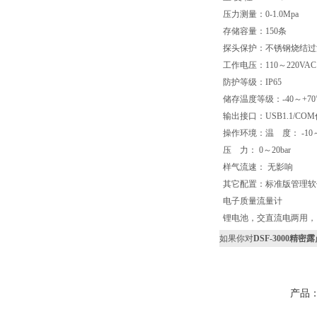
压力测量：0-1.0Mpa
存储容量：150条
探头保护：不锈钢烧结过
工作电压：110～220V
防护等级：IP65
储存温度等级：-40～+70
输出接口：USB1.1/CO
操作环境：温 度： -10～
压 力： 0～20bar
样气流速： 无影响
其它配置：标准版管理软
电子质量流量计
锂电池，交直流电两用，
如果你对
DSF-3000精密
产品