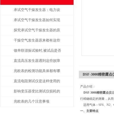
承试空气干燥发生器：电力设
备绝缘维护的守护者
承试空气干燥发生器如何实现
自动化控制？
探究承试空气干燥发生器的原
理与应用
干燥空气发生器原来都有这些
性能和特点
做串联谐振试验时,被试品是否
被击穿该如何判断？
直流高压发生器遇到这些故障
该如何处理？
兆欧表的检测功能具体都有哪
DSF-3000精密露点
些？
直流电阻测试仪是这样使用的
产品介绍：
吗？
影响变压器变比测试仪损耗的
DSF-3000精密露点仪
行精确稳定的测量，从而
主要因素是什么？
兆欧表的几个注意事项
适用气体：SF6、N2、
一、主要特点