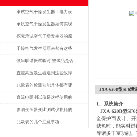
承试空气干燥发生器：电力设
备绝缘维护的守护者
承试空气干燥发生器如何实现
自动化控制？
探究承试空气干燥发生器的原
理与应用
干燥空气发生器原来都有这些
性能和特点
做串联谐振试验时,被试品是否
被击穿该如何判断？
直流高压发生器遇到这些故障
该如何处理？
兆欧表的检测功能具体都有哪
JXA-620B型SF
些？
直流电阻测试仪是这样使用的
1、
系统简介
吗？
影响变压器变比测试仪损耗的
JXA-620B型
全保护而设计、开
主要因素是什么？
兆欧表的几个注意事项
缺氧时，能实时进
等诸多丰富功能。它