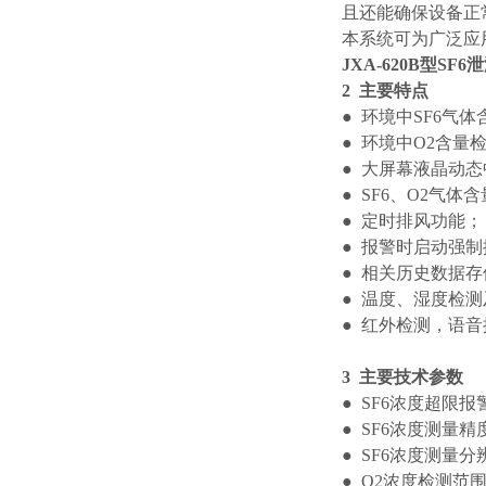
且还能确保设备正
本系统可为广泛应用
JXA-620B型S
2
主要特点
● 环境中SF6
● 环境中O2含
● 大屏幕液晶动
● SF6、O2气
● 定时排风功能
● 报警时启动强
● 相关历史数据
● 温度、湿度检
● 红外检测，语
3
主要技术参数
● SF6浓度超限报警
● SF6浓度测量精
● SF6浓度测量分
● O2浓度检测范围