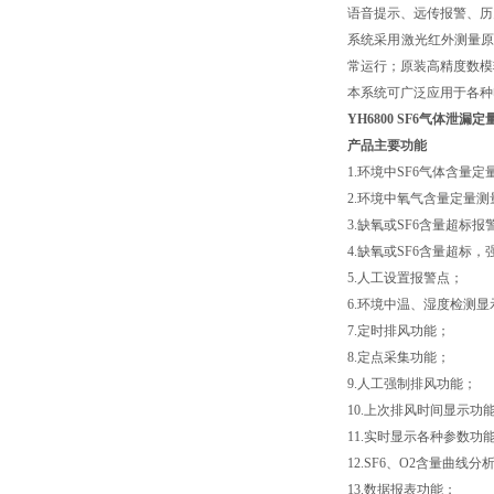
语音提示、远传报警、历
系统采用激光红外测量原理
常运行；原装高精度数模
本系统可广泛应用于各种电
YH6800 SF6气体泄漏
产品主要功能
1.环境中SF6气体含量
2.环境中氧气含量定量测
3.缺氧或SF6含量超标报
4.缺氧或SF6含量超标
5.人工设置报警点；
6.环境中温、湿度检测显
7.定时排风功能；
8.定点采集功能；
9.人工强制排风功能；
10.上次排风时间显示功
11.实时显示各种参数功
12.SF6、O2含量曲线分
13.数据报表功能；