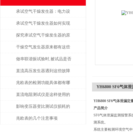
承试空气干燥发生器：电力设
备绝缘维护的守护者
承试空气干燥发生器如何实现
自动化控制？
探究承试空气干燥发生器的原
理与应用
干燥空气发生器原来都有这些
性能和特点
做串联谐振试验时,被试品是否
被击穿该如何判断？
直流高压发生器遇到这些故障
该如何处理？
兆欧表的检测功能具体都有哪
YH6800 SF6气
些？
直流电阻测试仪是这样使用的
YH6800 SF6气体泄漏
吗？
影响变压器变比测试仪损耗的
产品简介
SF6气体泄漏监测报警
主要因素是什么？
兆欧表的几个注意事项
测系统。
系统主要检测环境空气中