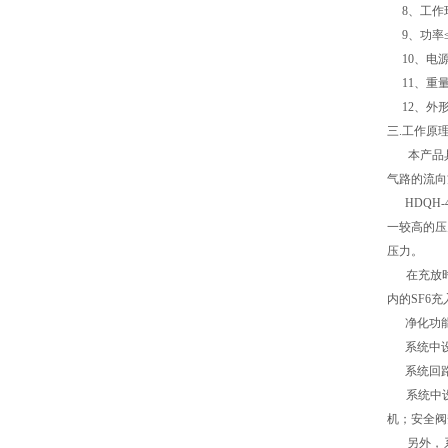
8、工作环境
9、功率≤4
10、电源：
11、重量约
12、外形尺
三.工作原
本产品具
气路的流向
HDQH-
一较高的压
压力。
在充放时，
内的SF6
净化功能
系统中设置
系统回路中
系统中设有
机；安全阀
另外，系