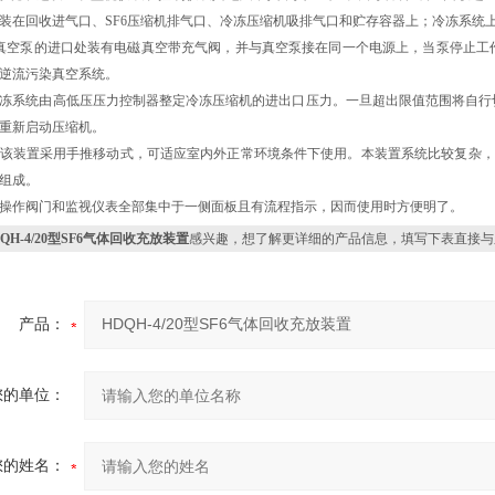
装在回收进气口、SF6压缩机排气口、冷冻压缩机吸排气口和贮存容器上；冷冻系统上
空泵的进口处装有电磁真空带充气阀，并与真空泵接在同一个电源上，当泵停止工作
逆流污染真空系统。
冻系统由高低压压力控制器整定冷冻压缩机的进出口压力。一旦超出限值范围将自行
重新启动压缩机。
该装置采用手推移动式，可适应室内外正常环境条件下使用。本装置系统比较复杂，
组成。
操作阀门和监视仪表全部集中于一侧面板且有流程指示，因而使用时方便明了。
QH-4/20型SF6气体回收充放装置
感兴趣，想了解更详细的产品信息，填写下表直接与
产品：
您的单位：
您的姓名：