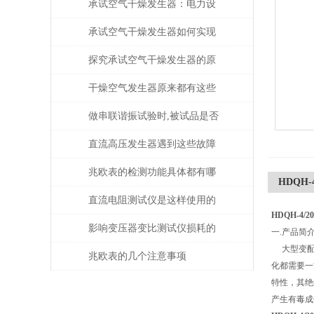
承试空气干燥发生器：电力设
备绝缘维护的守护者
承试空气干燥发生器如何实现
自动化控制？
探究承试空气干燥发生器的原
理与应用
干燥空气发生器原来都有这些
性能和特点
做串联谐振试验时,被试品是否
被击穿该如何判断？
直流高压发生器遇到这些故障
该如何处理？
兆欧表的检测功能具体都有哪
HDQH
些？
直流电阻测试仪是这样使用的
HDQH-4
吗？
影响变压器变比测试仪损耗的
一.产品简
大型变配电
主要因素是什么？
兆欧表的几个注意事项
化都需要一
特性，其绝
产生有毒成