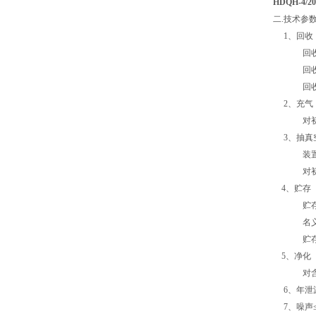
HDQH-4
二.技术参数
1、回收
回收初压
回收终压
回收时间：
2、充气
对初压力为1
3、抽真
装置极限
对初压力为0
4、贮存
贮存容器容
名义液态
贮存压力3
5、净化
对含水量1
6、年泄漏
7、噪声≤7