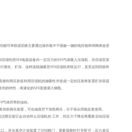
功能可串联或切换主要通过操作集中于面板一侧的电控箱和球阀来改变
和压缩性把SF6电器设备内一定压力的SF6气体吸入压缩机，并压缩至某
进行液化、贮存。这样连续抽吸至SF6压缩机串联运行，直至达到回收终
直接利用压差或利用压缩机的抽吸性并造成一定的压差将装置贮存容器
冷剂的特性，将液化的SF6直接灌入钢瓶。
6气体所带的油份。
有加热再生装置，可在抽真空下加热再生，分子筛从而能反复使用。
过限定值它会自动停止压缩机的 工作，待压力下降后再重新启动压缩
，并在真空计前装置了DN8阀门，需要观察时打开即可；压力表五