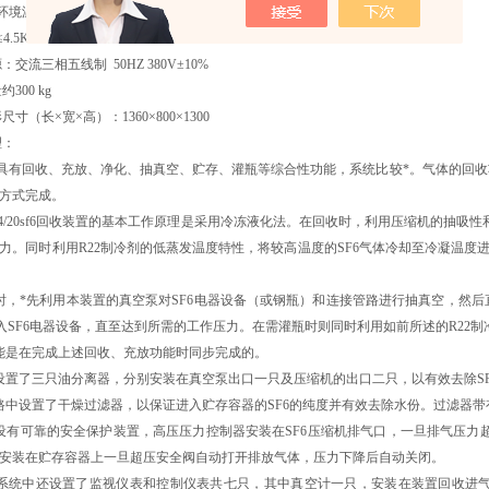
温度 -10°—40℃
.5KW
交流三相五线制 50HZ 380V±10%
300 kg
寸（长×宽×高）：1360×800×1300
理：
有回收、充放、净化、抽真空、贮存、灌瓶等综合性功能，系统比较*。气体的回收
方式完成。
4/20sf6回收装置的基本工作原理是采用冷冻液化法。在回收时，利用压缩机的抽吸性
力。同时利用R22制冷剂的低蒸发温度特性，将较高温度的SF6气体冷却至冷凝温度
*先利用本装置的真空泵对SF6电器设备（或钢瓶）和连接管路进行抽真空，然后
充入SF6电器设备，直至达到所需的工作压力。在需灌瓶时则同时利用如前所述的R22制
是在完成上述回收、充放功能时同步完成的。
了三只油分离器，分别安装在真空泵出口一只及压缩机的出口二只，以有效去除SF
设置了干燥过滤器，以保证进入贮存容器的SF6的纯度并有效去除水份。过滤器带
可靠的安全保护装置，高压压力控制器安装在SF6压缩机排气口，一旦排气压力超
安装在贮存容器上一旦超压安全阀自动打开排放气体，压力下降后自动关闭。
统中还设置了监视仪表和控制仪表共七只，其中真空计一只，安装在装置回收进气口