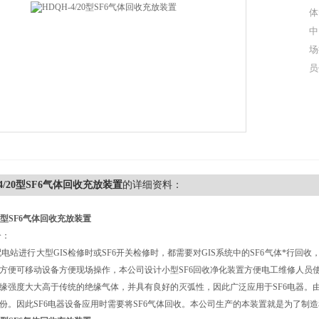
体
中
场
员
-4/20型SF6气体回收充放装置
的详细资料：
/20型SF6气体回收充放装置
介：
站进行大型GIS检修时或SF6开关检修时，都需要对GIS系统中的SF6气体*行回
方便可移动设备方便现场操作，本公司设计小型SF6回收净化装置方便电工维修人员
缘强度大大高于传统的绝缘气体，并具有良好的灭弧性，因此广泛应用于SF6电器。
份。因此SF6电器设备应用时需要将SF6气体回收。本公司生产的本装置就是为了制造