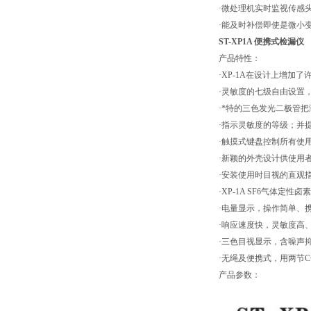
·微处理机实时监视传感头
·能及时补偿即使是微小
ST-XP1A 便携式检漏仪
产品特性：
·XP-1A在设计上增加
·灵敏度的七级自由设置，
·*特的三色发光二极管
·指示灵敏度的等级；并
·触摸式键盘控制所有使
·新颖的外壳设计供使用
·安装使用时目视的直观
·XP-1A SF6气体定
·电量显示，操作简单、
·响应速度快，灵敏度高
·三色目视显示，含噪声
·无绳及便携式，用两节
产品参数：