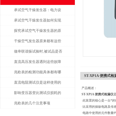
承试空气干燥发生器：电力设
备绝缘维护的守护者
承试空气干燥发生器如何实现
自动化控制？
探究承试空气干燥发生器的原
理与应用
干燥空气发生器原来都有这些
性能和特点
做串联谐振试验时,被试品是否
被击穿该如何判断？
直流高压发生器遇到这些故障
该如何处理？
兆欧表的检测功能具体都有哪
ST-XP1A 便携式
些？
直流电阻测试仪是这样使用的
产品概述：
吗？
影响变压器变比测试仪损耗的
ST-XP1A 便携式检漏仪
·此装置的核心是一台*
主要因素是什么？
兆欧表的几个注意事项
·比采用的操纵电路及传
·电路中使用的元件数量