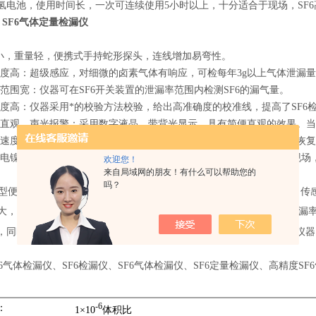
氢电池，使用时间长，一次可连续使用5小时以上，十分适合于现场，SF
-H SF6气体定量检漏仪
积小，重量轻，便携式手持蛇形探头，连线增加易弯性。
敏度高：超级感应，对细微的卤素气体有响应，可检每年3g以上气体泄漏
量范围宽：仪器可在SF6开关装置的泄漏率范围内检测SF6的漏气量。
确度高：仪器采用*的校验方法校验，给出高准确度的校准线，提高了SF6
示直观，声光报警：采用数字液晶，带背光显示，具有简便直观的效果。当
应速度快，恢复时间短：采用新型电路结构，使仪器的反应速度加快，恢
充电镍氢电池，使用时间长，一次可连续使用5小时以上，十分适合于现场，
欢迎您！
来自局域网的朋友！有什么可以帮助您的
吗？
H型便携式SF
气体定量检漏仪是测量气体泄漏的新一代产品，采用进口传
6
大，可迅速、准确的定性和定量检测SF
断路器和GIS的泄漏点及年泄
6
，同时也十分适合SF6高压开关厂作为SF6电器设备及出口产品的配套仪
6气体检漏仪、SF6检漏仪、SF6气体检漏仪、SF6定量检漏仪、高精度SF
-6
：
1×10
体积比