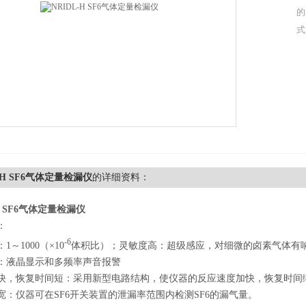
的
式
L-H SF6气体定量检漏仪
的详细资料：
-H SF6气体定量检漏仪
：
-6
1～1000（×10
体积比）；灵敏度高：超级感应，对细微的卤素气体有响
：液晶显示和多频率声音报警
快，恢复时间短：采用新型电路结构，使仪器的反应速度加快，恢复时间
宽：仪器可在SF6开关装置的泄漏率范围内检测SF6的漏气量。