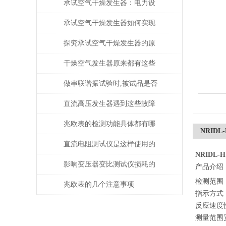
承试空气干燥发生器：电力设
备绝缘维护的守护者
承试空气干燥发生器如何实现
自动化控制？
探究承试空气干燥发生器的原
理与应用
干燥空气发生器原来都有这些
性能和特点
做串联谐振试验时,被试品是否
被击穿该如何判断？
直流高压发生器遇到这些故障
该如何处理？
兆欧表的检测功能具体都有哪
NRID
些？
直流电阻测试仪是这样使用的
NRIDL
吗？
影响变压器变比测试仪损耗的
产品介绍
检测范围：
主要因素是什么？
兆欧表的几个注意事项
指示方式
反应速度
测量范围