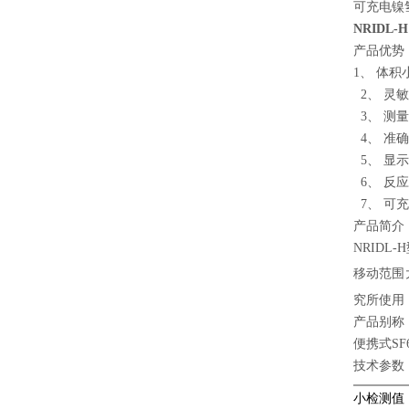
可充电镍
NRIDL
产品优势
1、 体
2、 灵
3、 测
4、 准
5、 显
6、 反
7、 可
产品简介
NRIDL-
移动范围
究所使用
产品别称
便携式SF
技术参数
小检测值