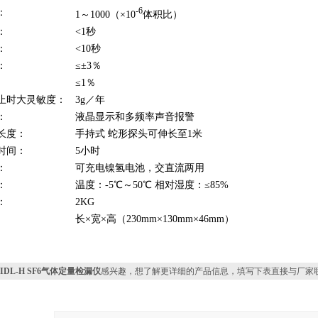
-6
：
1～1000（×10
体积比）
：
<1秒
：
<10秒
：
≤±3％
≤1％
止时大灵敏度：
3g／年
：
液晶显示和多频率声音报警
长度：
手持式 蛇形探头可伸长至1米
时间：
5小时
：
可充电镍氢电池，交直流两用
：
温度：-5℃～50℃ 相对湿度：≤85%
：
2KG
长×宽×高（230mm×130mm×46mm）
IDL-H SF6气体定量检漏仪
感兴趣，想了解更详细的产品信息，填写下表直接与厂家