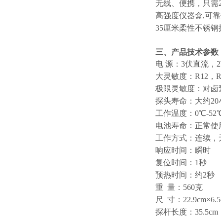
无线、便携，只需
高强度仪器盒,可
35厘米柔性不锈钢
三、产品技术参数
电 源：3伏直流，
大灵敏度：R12，R
极限灵敏度：对卤
探头寿命：大约20
工作温度：0℃-52
电池寿命：正常使
工作方式：连续，
响应时间：瞬时
复位时间：1秒
预热时间：约2秒
重 量：560克
尺 寸：22.9cm×6.5
探杆长度：35.5cm