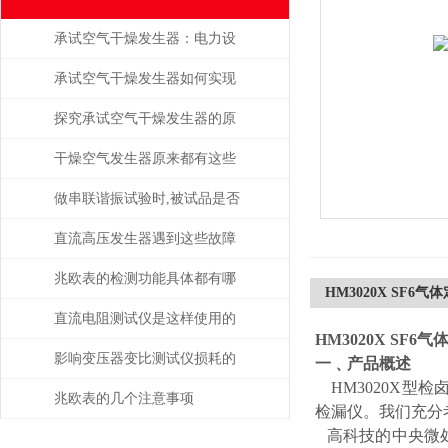
承试空气干燥发生器：电力设
备绝缘维护的守护者
承试空气干燥发生器如何实现
自动化控制？
探究承试空气干燥发生器的原
理与应用
干燥空气发生器原来都有这些
性能和特点
做串联谐振试验时,被试品是否
被击穿该如何判断？
直流高压发生器遇到这些故障
该如何处理？
兆欧表的检测功能具体都有哪
HM3020X SF6
些？
直流电阻测试仪是这样使用的
HM3020X SF6
吗？
影响变压器变比测试仪损耗的
一﹑产品概述
HM3020X型
主要因素是什么？
兆欧表的几个注意事项
检漏仪。我们充分
高科技的中央微处