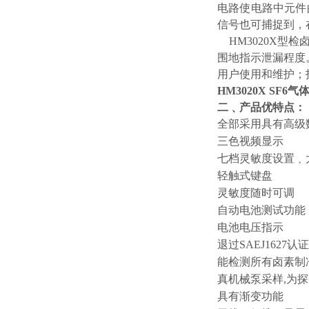
电路使电路中元件
信号也可捕捉到，
HM3020X型
围地指示泄漏程度
用户使用和维护；
HM3020X SF6
二﹑产品优特点：
全部采用具有高级
三色视频显示
七档灵敏度设置﹑
轻触式键盘
灵敏度随时可调
自动电池测试功能
电池电压指示
退过SAEJ1627认证，
能检测所有卤素制
真机械泵采样,为探
具有渐变功能