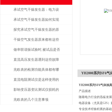
承试空气干燥发生器：电力设
备绝缘维护的守护者
承试空气干燥发生器如何实现
自动化控制？
探究承试空气干燥发生器的原
理与应用
干燥空气发生器原来都有这些
性能和特点
做串联谐振试验时,被试品是否
被击穿该如何判断？
直流高压发生器遇到这些故障
该如何处理？
兆欧表的检测功能具体都有哪
YH2000系列SF
些？
直流电阻测试仪是这样使用的
YH2000系列SF6气体
吗？
影响变压器变比测试仪损耗的
产品描述
随着电力行业的迅猛发展
主要因素是什么？
兆欧表的几个注意事项
电器设备（尤其是GIS
专业技术经验积累的基础