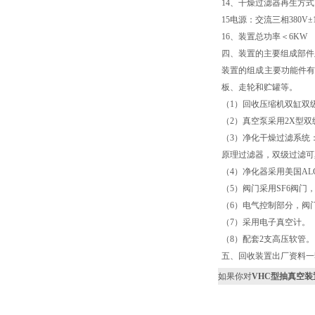
14、干燥过滤器再生方
15电源：交流三相380V±1
16、装置总功率＜6KW
四、装置的主要组成部件
装置的组成主要功能件有
板、走轮和贮罐等。
（1）回收压缩机双缸双
（2）真空泵采用2X型
（3）净化干燥过滤系统
原理过滤器，双级过滤可
（4）净化器采用美国AL
（5）阀门采用SF6阀
（6）电气控制部分，阀
（7）采用电子真空计。
（8）配套2支高压软管。
五、回收装置出厂资料一
如果你对
VHC型抽真空装