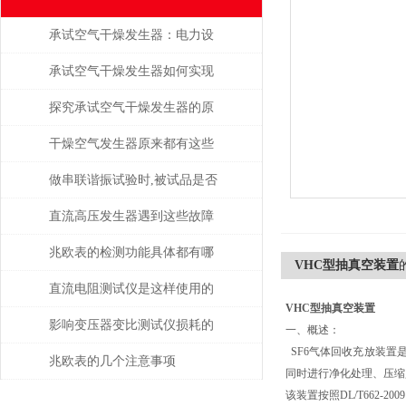
承试空气干燥发生器：电力设
备绝缘维护的守护者
承试空气干燥发生器如何实现
自动化控制？
探究承试空气干燥发生器的原
理与应用
干燥空气发生器原来都有这些
性能和特点
做串联谐振试验时,被试品是否
被击穿该如何判断？
直流高压发生器遇到这些故障
该如何处理？
兆欧表的检测功能具体都有哪
VHC型抽真空装置
些？
直流电阻测试仪是这样使用的
VHC型抽真空装置
吗？
影响变压器变比测试仪损耗的
一、概述：
SF6气体回收充放装置是
主要因素是什么？
兆欧表的几个注意事项
同时进行净化处理、压缩
该装置按照DL/T662