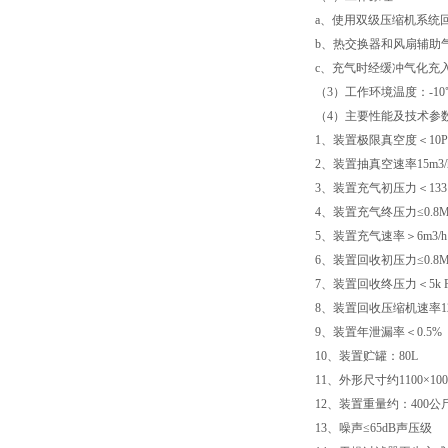
a、使用双级压缩机系统回
b、热交换器和风扇辅助
c、充气时经缓冲气化充
（3）工作环境温度：-10℃
（4）主要性能及技术参
1、装置极限真空度＜1
2、装置抽真空速率15m3/
3、装置充气初压力＜133 
4、装置充气终压力≤0.8M
5、装置充气速率＞6m3/h
6、装置回收初压力≤0.8M 
7、装置回收终压力＜5k P
8、装置回收压缩机速率12
9、装置年泄漏率＜0.5%
10、装置贮罐：80L
11、外形尺寸约1100×100
12、装置重量约：400公
13、噪声≤65dB声压级