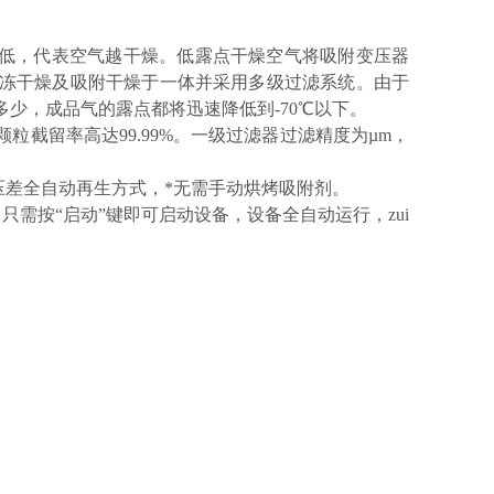
越低，代表空气越干燥。低露点干燥空气将吸附变压器
冷冻干燥及吸附干燥于一体并采用多级过滤系统。由于
多少，成品气的露点都将迅速降低到-70℃以下。
体颗粒截留率高达99.99%。一级过滤器过滤精度为µm，
热压差全自动再生方式，*无需手动烘烤吸附剂。
，只需按“启动”键即可启动设备，设备全自动运行，zui