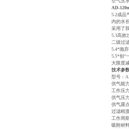
空气含水
AD-12
5.2
内的水
采用了我
5.3高
二级过滤
5.4*
5.5*
大限度
技术参
型号：AD
供气能力：
工作压力：
供气压力：
供气露点
过滤精度：
工作周期：
吸附材