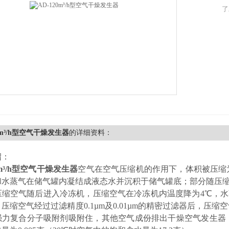
了
20m³/h型空气干燥发生器
的详细资料：
绍：
0m³/h型空气干燥发生器
空气在空气压缩机的作用下，体积被压缩为
和水蒸气在储气罐内凝结成液态水并沉积于储气罐底；部分随压
压缩空气随后进入冷冻机，压缩空气在冷冻机内温度降为4℃，
压缩空气经过过滤精度0.1µm及0.01µm的精密过滤器后，压
强力复合分子吸附剂吸附住，其他空气成份排出干燥空气发生器，