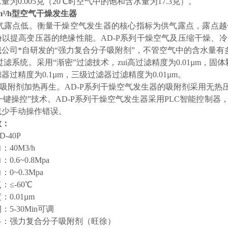
量为0.005克（20℃时空气中的饱和含水量为17.3克）。
0m³/h型空气干燥发生器
成品气露点低。衡量干燥空气发生器的核心指标为供气露点，露点
份以提高变压器的绝缘性能。AD-P系列干燥空气及压缩干燥、
公司*自研发的“强力复合分子吸附剂”，不管空气中的含水量有
效过滤系统。采用“渐密”过滤技术，zui高过滤精度为0.01µm，固
器过精度为0.1µm，三级过滤器过滤精度为0.01µm。
抛弃吸附剂加热再生。AD-P系列干燥空气发生器的吸附剂采用无
创“一键操控”技术。AD-P系列干燥空气发生器采用PLC智能控制器
减少手动操作错误。
数：
-40P
40M3/h
0.6~0.8Mpa
0~0.3Mpa
：≤-60℃
0.01µm
5-30Min可调
料：强力复合分子吸附剂（旺徐）