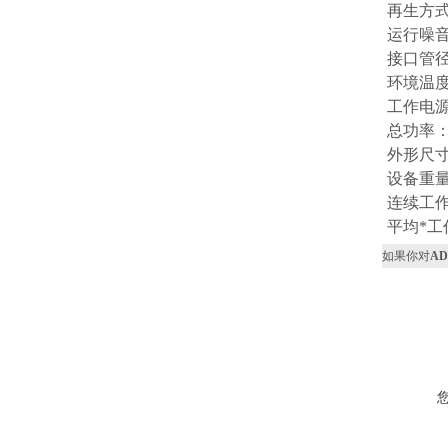
再生方
运行噪音：
接口管径
环境温度
工作电源
总功率：
外形尺寸：
设备重量
连续工作
平均*工
如果你对
AD