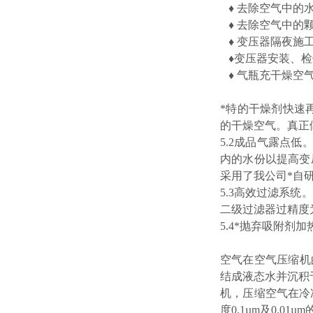
♦ 去除空气中的水
♦ 去除空气中的
♦ 变压器隔夜施
♦变压器安装、检
♦ 气瓶充干燥空
*特的干燥剂快速
的干燥空气。真正
5.2成品气露点
内的水份以提高变
采用了我公司*自
5.3高效过滤系统
二级过滤器过精度为
5.4*抛弃吸附剂
空气在空气压缩机
结成液态水并沉积
机，压缩空气在冷
度0.1µm及0.