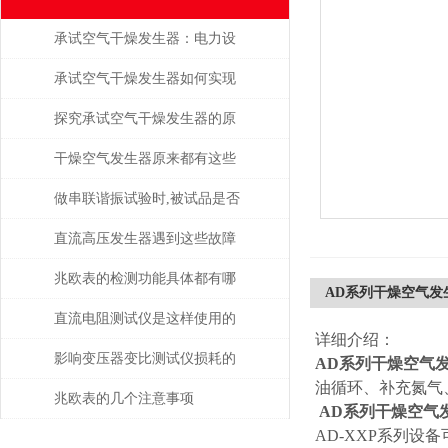
承试空气干燥发生器：电力设
备绝缘维护的守护者
承试空气干燥发生器如何实现
自动化控制？
探究承试空气干燥发生器的原
理与应用
干燥空气发生器原来都有这些
性能和特点
做串联谐振试验时,被试品是否
被击穿该如何判断？
直流高压发生器遇到这些故障
该如何处理？
兆欧表的检测功能具体都有哪
AD系列干燥空气发
些？
直流电阻测试仪是这样使用的
详细介绍：
吗？
影响变压器变比测试仪损耗的
AD系列干燥空气
油循环、补充氮气
主要因素是什么？
兆欧表的几个注意事项
AD系列干燥空气
AD-XXP系列设