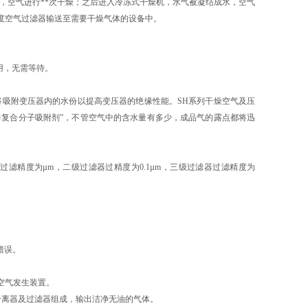
，空气进行**次干燥；之后进入冷冻式干燥机，水气被凝结成水，空气
度空气过滤器输送至需要干燥气体的设备中。
用，无需等待。
吸附变压器内的水份以提高变压器的绝缘性能。SH系列干燥空气及压
力复合分子吸附剂”，不管空气中的含水量有多少，成品气的露点都将迅
滤器过滤精度为µm，二级过滤器过精度为0.1µm，三级过滤器过滤精度为
错误。
空气发生装置。
气水分离器及过滤器组成，输出洁净无油的气体。