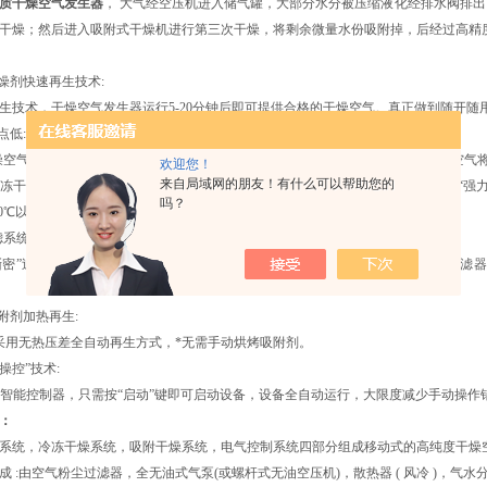
质干燥空气发生器
， 大气经空压机进入储气罐，大部分水分被压缩液化经排水阀排出
干燥；然后进入吸附式干燥机进行第三次干燥，将剩余微量水份吸附掉，后经过高精
干燥剂快速再生技术:
生技术，干燥空气发生器运行5-20分钟后即可提供合格的干燥空气。真正做到随开随
点低:
空气发生器的核心指标为供气露点，露点越低，代表空气越干燥。低露点干燥空气将
欢迎您！
来自局域网的朋友！有什么可以帮助您的
冻干燥及吸附干燥于一体， 并采用多级过滤系统。由于采用了我公司*自研发的“强
吗？
0℃以下。
系统:
”过滤技术，zui 高过滤精度为0.01µm，固体颗粒截留率高达99.99%。一级过
吸附剂加热再生:
用无热压差全自动再生方式，*无需手动烘烤吸附剂。
键操控”技术:
智能控制器，只需按“启动”键即可启动设备，设备全自动运行，大限度减少手动操作
：
系统，冷冻干燥系统，吸附干燥系统，电气控制系统四部分组成移动式的高纯度干燥
成 :由空气粉尘过滤器，全无油式气泵(或螺杆式无油空压机)，散热器 ( 风冷 )，