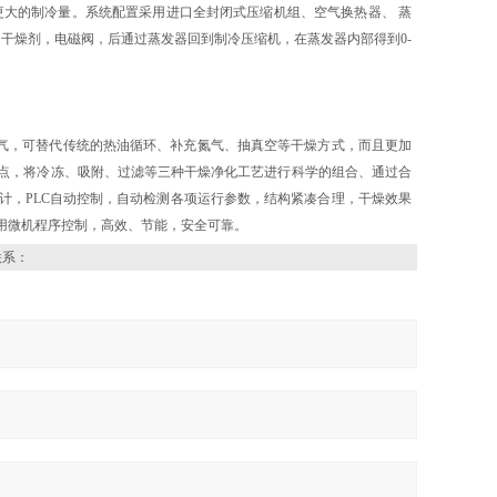
更大的制冷量。系统配置采用进口全封闭式压缩机组、空气换热器、 蒸
，干燥剂，电磁阀，后通过蒸发器回到制冷压缩机，在蒸发器内部得到0-
燥空气，可替代传统的热油循环、补充氮气、抽真空等干燥方式，而且更加
点，将冷冻、吸附、过滤等三种干燥净化工艺进行科学的组合、通过合
计，PLC自动控制，自动检测各项运行参数，结构紧凑合理，干燥效果
用微机程序控制，高效、节能，安全可靠。
联系：