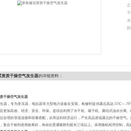
之
干
水
的
试资质干燥空气发生器
的详细资料：
质干燥空气发生器
生器，专为变压器、电抗器等大型电力设备在安装、检修时提供露点高达-55℃～-
且更加高效、经济、安全、环保。是综合利用了冷干机、吸干机、聚结式油水分离、
过合理的管道连接和容量搭配，从而达到经济运行，产生高品质低露点的干燥空气。
，复合干燥剂使用效果好，寿命比普通吸附剂延长三倍以上。采用微机程序控制，高