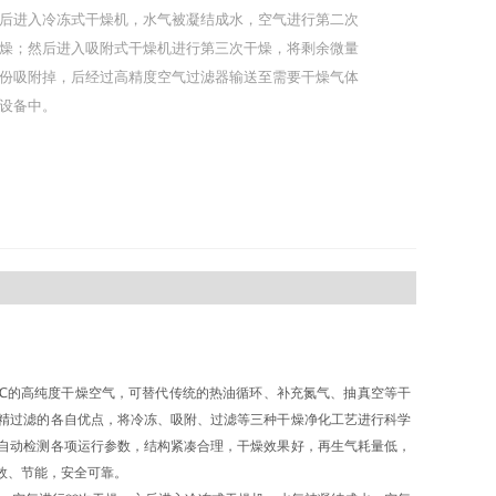
后进入冷冻式干燥机，水气被凝结成水，空气进行第二次
燥；然后进入吸附式干燥机进行第三次干燥，将剩余微量
份吸附掉，后经过高精度空气过滤器输送至需要干燥气体
设备中。
70℃的高纯度干燥空气，可替代传统的热油循环、补充氮气、抽真空等干
精过滤的各自优点，将冷冻、吸附、过滤等三种干燥净化工艺进行科学
自动检测各项运行参数，结构紧凑合理，干燥效果好，再生气耗量低，
效、节能，安全可靠。