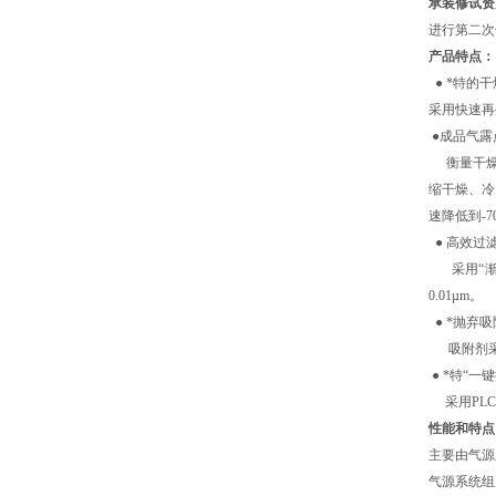
承装修试资
进行第二次
产品特点：
● *特的
采用快速再
●成品气露
衡量干燥
缩干燥、冷
速降低到-7
● 高效过滤
采用“渐密
0.01µm。
● *抛弃
吸附剂采
● *特“一
采用PLC
性能和特点
主要由气源
气源系统组