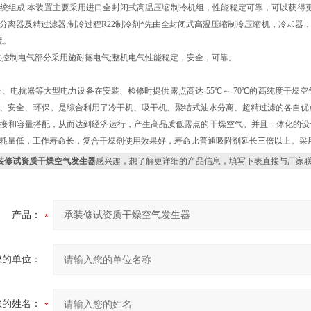
统组成:本装置主要采用进口全封闭式高温压缩制冷机组，性能稳定可靠，可以获得
分离器及精过滤器;制冷过程R22制冷剂*先由全封闭式高温压缩制冷压缩机，冷却器
境。
主控制电气部分采用施耐德电气;整机电气性能稳定，安全，可靠。
、电抗器等大型电力设备在安装、检修时提供露点高达-55℃～-70℃的高纯度干
、安全、环保。是综合利用了冷干机、吸干机、聚结式油水分离、超精过滤的各自优
接和容量搭配，从而达到经济运行，产生高品质低露点的干燥空气。并且一体化的设
耗量低，工作寿命长，复合干燥剂使用效果好，寿命比普通吸附剂延长三倍以上。采
装修试资质干燥空气发生器
感兴趣，想了解更详细的产品信息，填写下表直接与厂家
产品：
您的单位：
您的姓名：