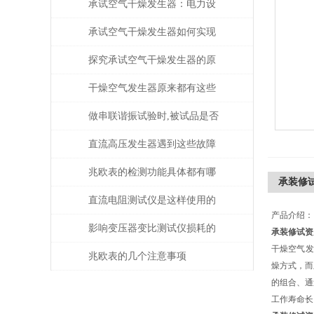
承试空气干燥发生器：电力设
备绝缘维护的守护者
承试空气干燥发生器如何实现
自动化控制？
探究承试空气干燥发生器的原
理与应用
干燥空气发生器原来都有这些
性能和特点
做串联谐振试验时,被试品是否
被击穿该如何判断？
直流高压发生器遇到这些故障
该如何处理？
兆欧表的检测功能具体都有哪
承装修
些？
直流电阻测试仪是这样使用的
产品介绍：
吗？
影响变压器变比测试仪损耗的
承装修试资
干燥空气发
主要因素是什么？
兆欧表的几个注意事项
燥方式，而
的组合、通
工作寿命长