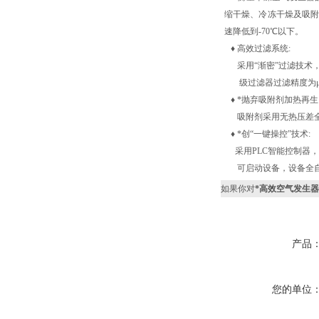
缩干燥、冷冻干燥及吸附
速降低到-70℃以下。
♦ 高效过滤系统:
采用“渐密”过滤技术，过
级过滤器过滤精度为μm，
♦ *抛弃吸附剂加热再生
吸附剂采用无热压差全
♦ *创“一键操控”技术:
采用PLC智能控制器，
可启动设备，设备全自
如果你对
*高效空气发生
产品
您的单位