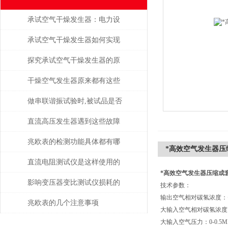
承试空气干燥发生器：电力设
备绝缘维护的守护者
承试空气干燥发生器如何实现
自动化控制？
探究承试空气干燥发生器的原
理与应用
干燥空气发生器原来都有这些
性能和特点
做串联谐振试验时,被试品是否
被击穿该如何判断？
直流高压发生器遇到这些故障
该如何处理？
兆欧表的检测功能具体都有哪
*高效空气发生器压
些？
直流电阻测试仪是这样使用的
*高效空气发生器压缩成
吗？
影响变压器变比测试仪损耗的
技术
输出空气相对碳
主要因素是什么？
兆欧表的几个注意事项
大输入空气相对碳
大输入空气压力：