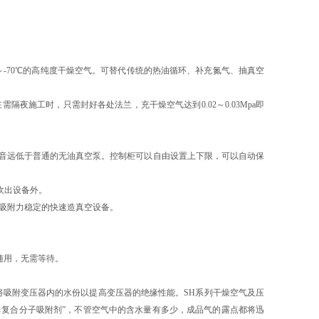
～-70℃的高纯度干燥空气。可替代传统的热油循环、补充氮气、抽真空
施工时，只需封好各处法兰，充干燥空气达到0.02～0.03Mpa即
噪音远低于普通的无油真空泵。控制柜可以自由设置上下限，可以自动保
吹出设备外。
吸附力稳定的快速造真空设备。
随用，无需等待。
吸附变压器内的水份以提高变压器的绝缘性能。SH系列干燥空气及压
力复合分子吸附剂”，不管空气中的含水量有多少，成品气的露点都将迅