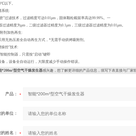
0℃以下。
滤系统:
”过滤技术，过滤精度可达0.01μm，固体颗粒截留率高达99.99%。一
滤精度为μm，二级过滤器过精度为0.1μm，三级过滤器过滤精度为0.01μm。
吸附剂加热再生:
用无热压差全自动再生方式，*无需手动烘烤吸附剂。
键操控”技术:
智能控制器，只需按“启动”键即
备，设备全自动运行，大限度减少手动操作错误。
能*200m³型空气干燥发生器
感兴趣，想了解更详细的产品信息，填写下表直接与厂家
产品：
您的单位：
您的姓名：