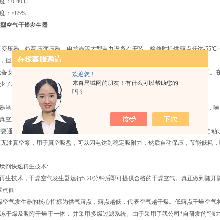
：0-40℃
湿度：<85%
m³型空气干燥发生器
变压器、特高压变压器、电抗器等大型电力设备在安装、检修时提供露点低达-55℃
，但更加高效、经济、安全、环保。
备安装、检修时，不受外界气候条件变化的影响—即使阴雨季节，也可正常施工。在需隔夜
欢迎您！
来自局域网的朋友！有什么可以帮助您的
少了工作量，达到缩短工期、提高安装检修质量的效果。
吗？
器当真空产生源，配置5L的真空缓冲罐，真正做到无油，无噪音，轻便和无气味，
空度可以达到-85KPA,流量是每分钟75L）
通上AC220V电，插上气泵就可以使用，操作简单快捷，可以吸入普通液体，自动
无油真空泵，用于真空吸盘，可以闪电达到稳定吸附力，然后自动保压，节能低耗，
干燥剂快速再生技术:
生技术，干燥空气发生器运行5-20分钟后即可提供合格的干燥空气。真正做到随开
露点低:
空气发生器的核心指标为供气露点，露点越低，代表空气越干燥。低露点干燥空气将
冻干燥及吸附干燥于一体， 并采用多级过滤系统。由于采用了我公司*自研发的“强