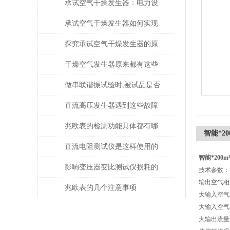
承试空气干燥发生器：电力设
备绝缘维护的守护者
承试空气干燥发生器如何实现
自动化控制？
探究承试空气干燥发生器的原
理与应用
干燥空气发生器原来都有这些
性能和特点
做串联谐振试验时,被试品是否
被击穿该如何判断？
直流高压发生器遇到这些故障
该如何处理？
兆欧表的检测功能具体都有哪
智能*2
些？
直流电阻测试仪是这样使用的
智能*200
吗？
影响变压器变比测试仪损耗的
技
输出空
主要因素是什么？
兆欧表的几个注意事项
大输入
大输入空
大输出流量：