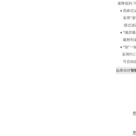
速降低到-7
♦ 高效过
采用“渐密
级过滤器过
♦ *抛弃
吸附剂采
♦ *创“一
采用PLC
可启动设
如果你对
智