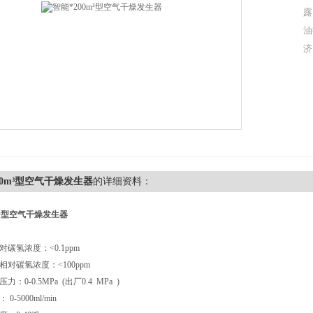
露
油
济
00m³型空气干燥发生器
的详细资料：
m³型空气干燥发生器
术参数：
气相对碳氢浓度：<0.1ppm
空气相对碳氢浓度：<100ppm
气压力：0-0.5MPa (出厂0.4 MPa )
 0-5000ml/min