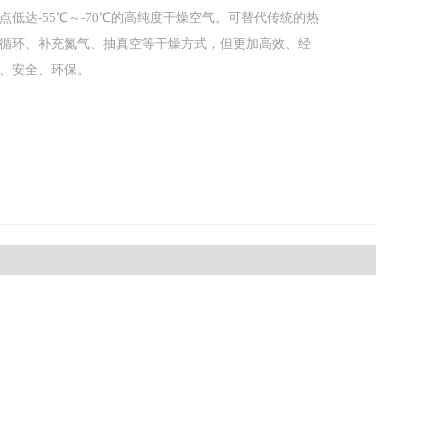
点低达-55℃～-70℃的高纯度干燥空气。可替代传统的热
循环、补充氮气、抽真空等干燥方式，但更加高效、经
、安全、环保。