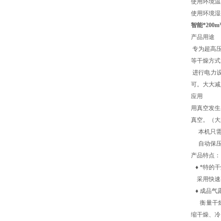
使用环境温度
使用环境
智能*200
产品用途
专为超高压
等干燥方式
进行电力设
可。大大减
应用
用真空发生
真空。（大真
本机只需要
自动保压
产品特点：
♦ *特的
采用快速再
♦ 成品气
衡量干燥
缩干燥、冷