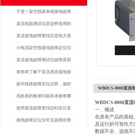
干货！架空线路单相接地故障
点巡查装置正确的操作步骤
直流电阻测试仪是这样使用的
吗？
直流接地故障查找仪是电力系
统维护的得力助手
小电流架空线接地故障定位仪
提高了整个电力系统的稳定性
直流接地故障测试仪故障原因
和可靠性
分析
来简单了解下直流系统接地探
测仪吧
操作线路故障定位仪前，做好
WBDCS-8000
攻略了吗
兆欧表的检测功能具体都有哪
WBDCS-8000
些？
使用直流故障查找仪时应注意
一、概述
在原有产品的基础
的安全事项
接地故障定位仪常见故障排查
及运行的可靠性方
数据不全、选线不
与修复方法