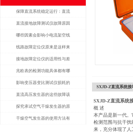
保障直流系统稳定运行：直流
接地故障测试仪的运维应用价
直流接地故障测试仪故障原因
值
分析
哪些因素会影响小电流架空线
接地故障定位仪的性能
线路故障定位仪原来是这样来
定位的
接地故障定位仪的适用性与差
异分析
兆欧表的检测功能具体都有哪
些？
影响变压器变比测试仪损耗的
SXJD-Z直流系统
主要因素是什么？
直流高压发生器的这些故障该
SXJD-Z直流系
如何检查与处理
探究承试空气干燥发生器的原
概 述
本产品是新一代。
理与应用
干燥空气发生器的使用方法有
检测范围与抗干扰
来，充分体现了人
哪些？