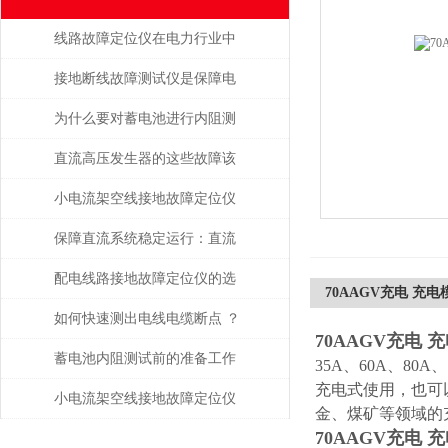
线路故障定位仪在电力行业中
的重要性和广泛应用
接地断线故障测试仪是保障电
力系统安全运行的重要工具
为什么要对蓄电池进行内阻测
试？
直流高压发生器的这些故障该
如何检查与处理
小电流架空线接地故障定位仪
提高了整个电力系统的稳定性
保障直流系统稳定运行：直流
和可靠性
接地故障测试仪的运维应用价
配电线路接地故障定位仪的选
70AAGV充电 充
值
购要领
如何快速测出电线电缆断点 ？
70AAGV充电
蓄电池内阻测试前的准备工作
35A、60A、8
充电式使用，也可
都有哪些？
小电流架空线接地故障定位仪
金、煤矿等领域的
70AAGV充电
如何提升抢修效率