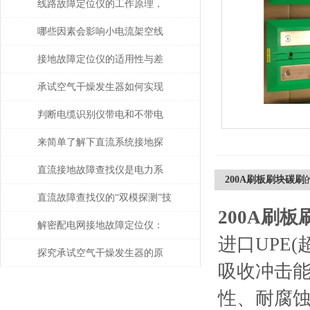
线路故障定位仪的工作原理，
现在看到还不算晚
哪些因素会影响小电流架空线
接地故障定位仪的性能
接地故障定位仪的适用性与差
异分析
承试空气干燥发生器如何实现
自动化控制？
判断电缆识别仪带电和不带电
电缆问题解决方案是怎样的？
来简单了解下直流系统接地探
测仪吧
直流接地故障查找仪是电力系
200A刷板刷块碳刷
统维护的得力助手
直流故障查找仪的“双模探测”技
200A刷
术
解密配电网接地故障定位仪：
进口UPE
提高安全性和可靠性
探究承试空气干燥发生器的原
吸收冲击能
理与应用
性、耐腐蚀