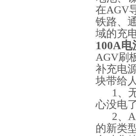
在AG
铁路、
域的充
100A
AGV刷
补充电
块带给
1、无
心没电
2、A
的新类