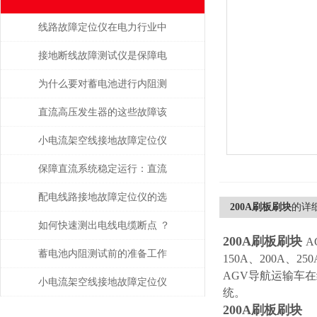
线路故障定位仪在电力行业中
的重要性和广泛应用
接地断线故障测试仪是保障电
力系统安全运行的重要工具
为什么要对蓄电池进行内阻测
试？
直流高压发生器的这些故障该
如何检查与处理
小电流架空线接地故障定位仪
提高了整个电力系统的稳定性
保障直流系统稳定运行：直流
和可靠性
接地故障测试仪的运维应用价
配电线路接地故障定位仪的选
200A刷板刷块
的详
值
购要领
如何快速测出电线电缆断点 ？
200A刷板刷块
A
蓄电池内阻测试前的准备工作
150A、200A
AGV导航运输车
都有哪些？
小电流架空线接地故障定位仪
统。
200A刷板刷块
如何提升抢修效率