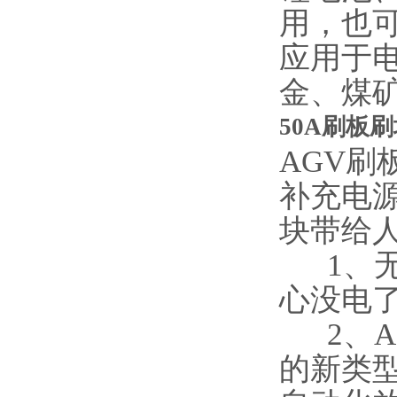
用，也
应用于
金、煤
50A刷板刷
AGV刷
补充电
块带给
1、无
心没电
2、A
的新类