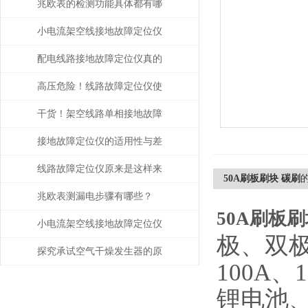
兆欧表的检测功能具体都有哪
些？
小电流架空线接地故障定位仪
如何提升抢修效率
配电线路接地故障定位仪真的
有传说中的那么好吗？一起来
高压危险！线路故障定位仪使
看看
用前必须完成验电与接地
干货！架空线路单相接地故障
点巡查装置正确的操作步骤
接地故障定位仪的适用性与差
异分析
线路故障定位仪原来是这样来
50A刷板刷块 碳刷
定位的
兆欧表测漏电步骤有哪些？
50A刷板刷
小电流架空线接地故障定位仪
极、双极
提高了整个电力系统的稳定性
探究承试空气干燥发生器的原
100A
和可靠性
理与应用
锂电池