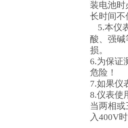
装电池时
长时间不
5.
本仪
酸、强碱
损。
6.
为保证
危险！
7.
如果仪
8.
仪表使
当两相或
入
400V
时