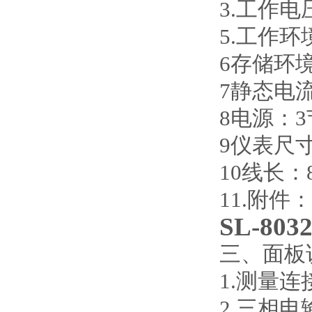
3.工作电压
5.工作环
6存储环境
7静态电
8电源：3
9仪表尺寸
10线长：
11.附件
SL-8
三、面板
1.测量连
2.三相