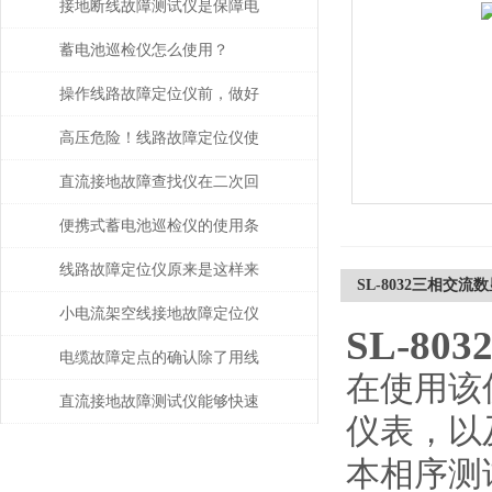
接地断线故障测试仪是保障电
力系统安全运行的重要工具
蓄电池巡检仪怎么使用？
操作线路故障定位仪前，做好
攻略了吗
高压危险！线路故障定位仪使
用前必须完成验电与接地
直流接地故障查找仪在二次回
路排查中的高效应用
便携式蓄电池巡检仪的使用条
件是怎样的？
线路故障定位仪原来是这样来
SL-8032三相交流
定位的
小电流架空线接地故障定位仪
SL-8
提高了整个电力系统的稳定性
电缆故障定点的确认除了用线
在使用该
和可靠性
路故障定位仪，还有这些方法!
直流接地故障测试仪能够快速
仪表，以
准确地定位故障点
本相序测