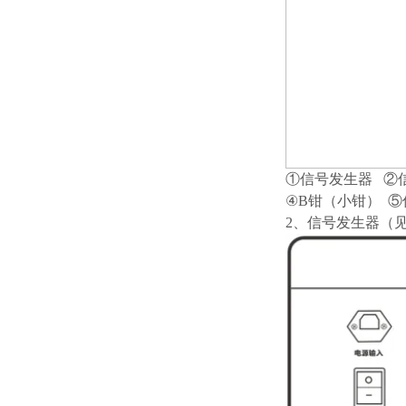
①信号发生器 ②
④B钳（小钳） 
2、信号发生器（见