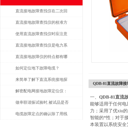
直流接地故障查找仪在二次回
路排查中的高效应用
直流接地故障查找仪的校准方
法
使用直流故障查找仪时应注意
的安全事项
直流接地故障查找仪是电力系
统维护的得力助手
直流接地故障仪的特点都有哪
些？
如何定位地下故障电缆？
来简单了解下直流系统接地探
QDB-81直流故障
测仪吧
解密配电网接地故障定位仪：
一、
QDB-81直
提高安全性和可靠性
做串联谐振试验时,被试品是否
能够适用于任何电
力；采用了优xi
被击穿该如何判断？
电缆故障定点的确认除了用线
智能的*性；对于
本装置以系统安全
路故障定位仪，还有这些方法!