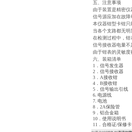
五、注意事项
由于装置是精密仪
信号源应加在故障
本仪器钳型卡钳只
当各个支路都无明
在检测过程中，钳
信号接收器电量不
由于钳表的灵敏度
六、装箱清单
1．信号发生器
2．信号接收器
3．A接收钳
4．B接收钳
5．信号输出引线
6. 电源线
7. 电池
8．2A保险管
9．铝合金箱
10．使用说明书
11．合格证/保修卡