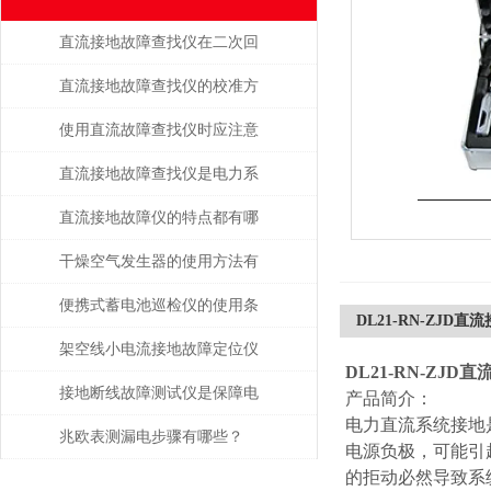
直流接地故障查找仪在二次回
路排查中的高效应用
直流接地故障查找仪的校准方
法
使用直流故障查找仪时应注意
的安全事项
直流接地故障查找仪是电力系
统维护的得力助手
直流接地故障仪的特点都有哪
些？
干燥空气发生器的使用方法有
哪些？
便携式蓄电池巡检仪的使用条
DL21-RN-ZJD
件是怎样的？
架空线小电流接地故障定位仪
DL21-RN-ZJ
是如何进行故障定位的？
接地断线故障测试仪是保障电
产品简介：
电力直流系统接地
力系统安全运行的重要工具
兆欧表测漏电步骤有哪些？
电源负极，可能引
的拒动必然导致系