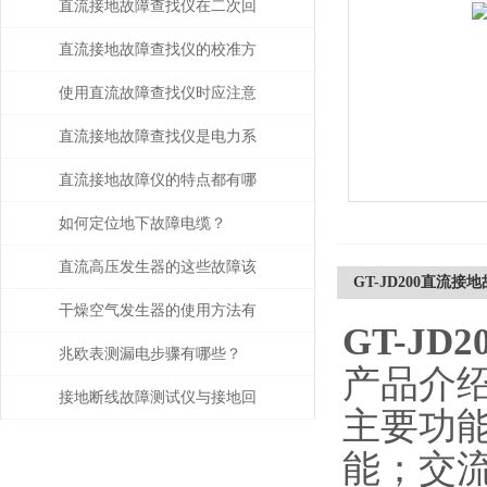
直流接地故障查找仪在二次回
路排查中的高效应用
直流接地故障查找仪的校准方
法
使用直流故障查找仪时应注意
的安全事项
直流接地故障查找仪是电力系
统维护的得力助手
直流接地故障仪的特点都有哪
些？
如何定位地下故障电缆？
直流高压发生器的这些故障该
GT-JD200直流接
如何检查与处理
干燥空气发生器的使用方法有
GT-J
哪些？
兆欧表测漏电步骤有哪些？
产品介
接地断线故障测试仪与接地回
主要功
路连续性检测技术解析
能；交