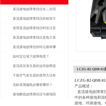
直流接地故障查找仪在二次回
路排查中的高效应用
直流接地故障查找仪的校准方
法
使用直流故障查找仪时应注意
的安全事项
直流接地故障查找仪是电力系
统维护的得力助手
直流接地故障仪的特点都有哪
些？
如何定位地下故障电缆？
直流高压发生器的这些故障该
LCZG-B2-QDB
如何检查与处理
干燥空气发生器的使用方法有
LCZG-B2-QDB
哪些？
兆欧表测漏电步骤有哪些？
产品概述：
直流接地故障查找
接地断线故障测试仪与接地回
中的各种接地和混
接地、环路接地、
路连续性检测技术解析