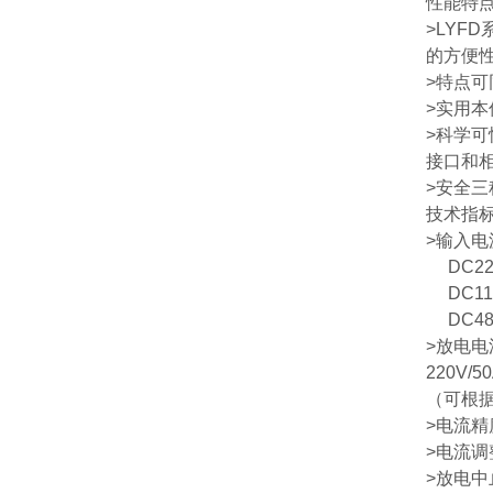
性能特
>LYF
的方便性
>特点可
>实用
>科学可
接口和
>安全三
技术指
>输入
DC220
DC110
DC48
>放电电
220V/50
（可根
>电流精
>电流调
>放电