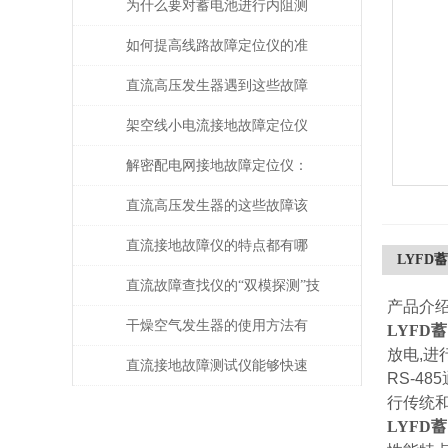
为什么要对蓄电池进行内阻测
试？
如何提高线路故障定位仪的准
确性？
直流高压发生器遇到这些故障
该如何处理？
架空线小电流接地故障定位仪
是如何进行故障定位的？
解密配电网接地故障定位仪：
提高安全性和可靠性
直流高压发生器的这些故障该
如何检查与处理
直流接地故障仪的特点都有哪
LYFD
些？
直流故障查找仪的“双模探测”技
产品介
术
干燥空气发生器的使用方法有
LYFD
放电,进
哪些？
直流接地故障测试仪能够快速
RS-
行传统
准确地定位故障点
LYFD