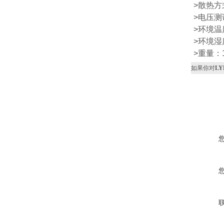
>散热
>电压测
>环境温
>环境湿
>重量：1
如果你对
L