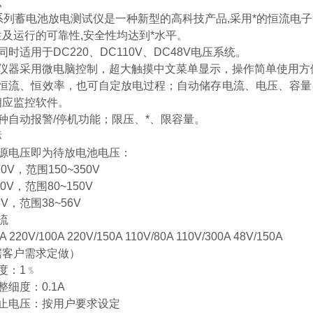
点
D系列蓄电池放电测试仪是一种新型的高科技产品,采用*的恒流电
及运行的可靠性,安全性均达到*水平。
同时适用于DC220、DC110V、DC48V电压系统。
本仪器采用微电脑控制，超大触摸中文菜单显示，操作简单使用方
恒流、恒效率，也可自定放电过程；自动储存电流、电压、容量、时
相应监控软件。
种自动报警/停机功能；限压、*、限容量。
标
电源电压即为待放电池电压：
V，范围150~350V
V，范围80~150V
V，范围38~56V
流
A 220V/100A 220V/150A 110V/80A 110V/300A 48V/150A
据客户需求定做）
度：1﹪
整细度：0.1A
中止电压：按用户要求设定