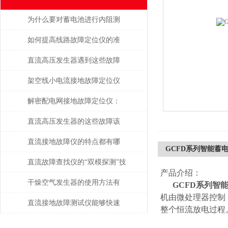
为什么要对蓄电池进行内阻测
试？
如何提高线路故障定位仪的准
确性？
直流高压发生器遇到这些故障
该如何处理？
架空线小电流接地故障定位仪
是如何进行故障定位的？
解密配电网接地故障定位仪：
提高安全性和可靠性
直流高压发生器的这些故障该
如何检查与处理
直流接地故障仪的特点都有哪
GCFD系列智能蓄
些？
直流故障查找仪的“双模探测”技
产品介绍：
术
干燥空气发生器的使用方法有
GCFD系列智
机由微处理器控制
哪些？
直流接地故障测试仪能够快速
整个恒流放电过程
准确地定位故障点