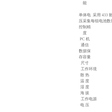
能
单体电
采用 433
压采集
每组电池数量
控制精
度
PC 机
通信
数据保
存容量
尺寸
工作环境
散 热
温 度
湿 度
海 拔
工作电源
电 压