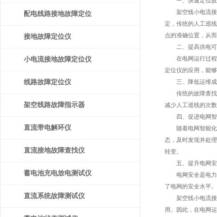
一、快速定位故
架空线小电流接地
配电线路接地故障定位
定，传统的人工巡线
点的准确位置，从而
仪
接地故障定位仪
二、提高供电可
在电网运行过程中
小电流接地故障定位仪
定位仪的应用，能够
线路故障定位仪
三、降低运维成
传统的故障查找方
架空线路故障指示器
减少人工巡线的次数
四、促进电网智
直流带电解环仪
随着电网智能化水
态，及时发现并处理
直流接地故障查找仪
转变。
五、提升电网安
蓄电池充电放电测试仪
电网安全是电力生
了电网的安全水平。
直流系统故障测试仪
架空线小电流接地
用。因此，在电网运