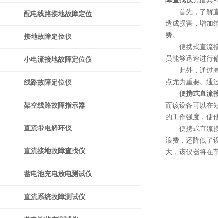
障查找仪
凭借其
首先，了解直流
配电线路接地故障定位
造成损害，增加
费。
仪
接地故障定位仪
便携式直流接地
员能够迅速进行
小电流接地故障定位仪
此外，通过减少
点尤为重要。通
线路故障定位仪
便携式直流
架空线路故障指示器
而该设备可以在
的工作强度，使
直流带电解环仪
便携式直流接地
浪费，还降低了
直流接地故障查找仪
大，该仪器将在
蓄电池充电放电测试仪
直流系统故障测试仪