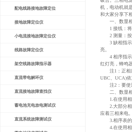
吸合。三相电源
机，电动机就
配电线路接地故障定位
和大家分享下
一、数显相
仪
接地故障定位仪
1 接线：将相序
2 测量：按
小电流接地故障定位仪
3 缺相指示
亮。
线路故障定位仪
4 相序指示
红灯亮，蜂鸣
架空线路故障指示器
注1：正相序表示
直流带电解环仪
UBC、UCA)
注2：要使逆
直流接地故障查找仪
二、数显相
1.在使用相
蓄电池充电放电测试仪
2.大部分相
应着三相来电
直流系统故障测试仪
3.相序表的绝
4.在使用相